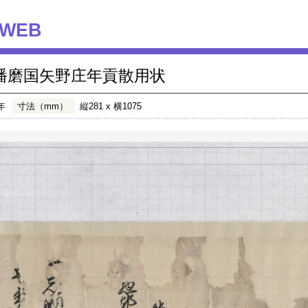
WEB
播磨国矢野庄年貢散用状
年
寸法（mm）
縦281 x 横1075