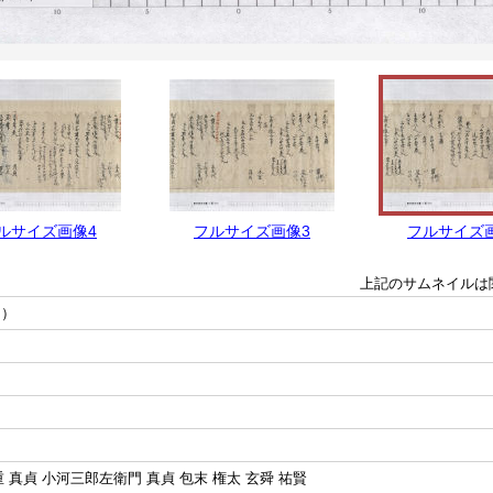
ルサイズ画像4
フルサイズ画像3
フルサイズ
上記のサムネイルは
押）
重 真貞 小河三郎左衛門 真貞 包末 権太 玄舜 祐賢