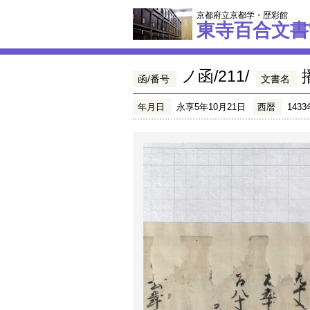
京都府立京都学・歴彩館
東寺百合文書
ノ函/211/
函/番号
文書名
年月日
永享5年10月21日
西暦
1433