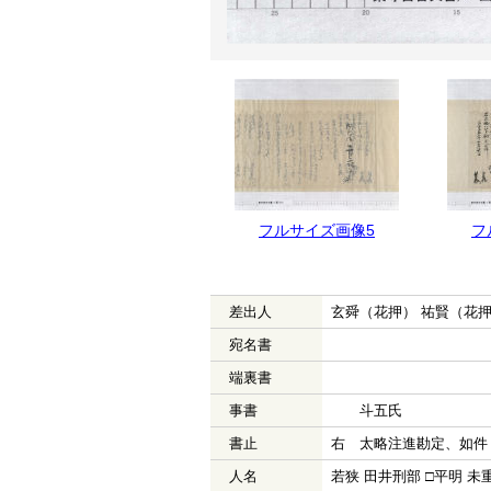
フルサイズ画像5
フ
差出人
玄舜（花押） 祐賢（花
宛名書
端裏書
事書
斗五氏
書止
右 太略注進勘定、如件
人名
若狭 田井刑部 □平明 未