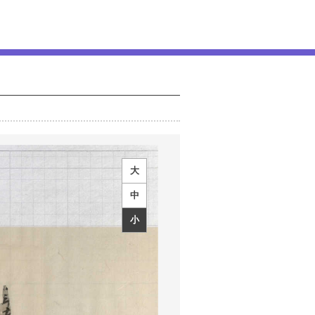
大
中
小