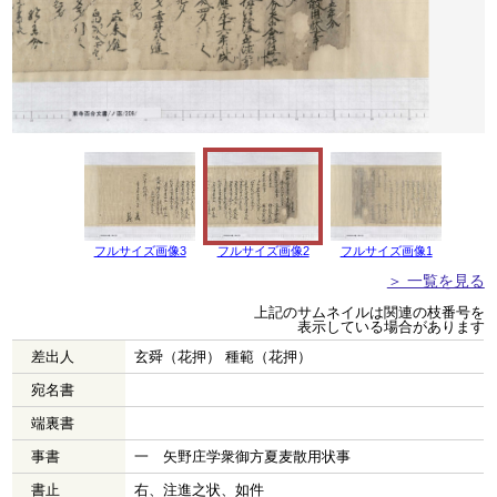
フルサイズ画像3
フルサイズ画像2
フルサイズ画像1
＞ 一覧を見る
上記のサムネイルは関連の枝番号を
表示している場合があります
差出人
玄舜（花押） 種範（花押）
宛名書
端裏書
事書
一 矢野庄学衆御方夏麦散用状事
書止
右、注進之状、如件