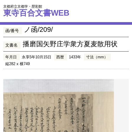
京都府立京都学・歴彩館
東寺百合文書WEB
ノ函/209/
函/番号
播磨国矢野庄学衆方夏麦散用状
文書名
年月日
永享5年10月15日
西暦
1433年
寸法（mm）
縦282 x 横749