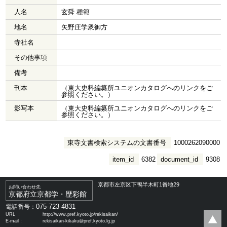
人名
玄舜 種範
地名
矢野庄学衆御方
寺社名
その他事項
備考
刊本
（東大史料編纂所ユニオンカタログへのリンクをご
参照ください。）
影写本
（東大史料編纂所ユニオンカタログへのリンクをご
参照ください。）
東寺文書検索システムの文書番号
1000262090000
item_id
6382
document_id
9308
京都市左京区下鴨半木町1番地29
お問い合わせ先
京都府立京都学・歴彩館
075-723-4831
電話番号：
URL ：
http://www.pref.kyoto.jp/rekisaikan/
E-mail：
rekisaikan-kikaku@pref.kyoto.lg.jp