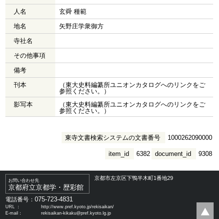
人名
玄舜 種範
地名
矢野庄学衆御方
寺社名
その他事項
備考
刊本
（東大史料編纂所ユニオンカタログへのリンクをご
参照ください。）
影写本
（東大史料編纂所ユニオンカタログへのリンクをご
参照ください。）
東寺文書検索システムの文書番号
1000262090000
item_id
6382
document_id
9308
京都市左京区下鴨半木町1番地29
お問い合わせ先
京都府立京都学・歴彩館
075-723-4831
電話番号：
URL ：
http://www.pref.kyoto.jp/rekisaikan/
E-mail：
rekisaikan-kikaku@pref.kyoto.lg.jp