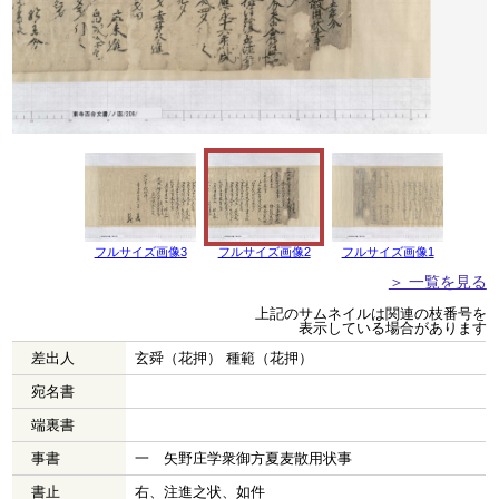
フルサイズ画像3
フルサイズ画像2
フルサイズ画像1
＞ 一覧を見る
上記のサムネイルは関連の枝番号を
表示している場合があります
差出人
玄舜（花押） 種範（花押）
宛名書
端裏書
事書
一 矢野庄学衆御方夏麦散用状事
書止
右、注進之状、如件