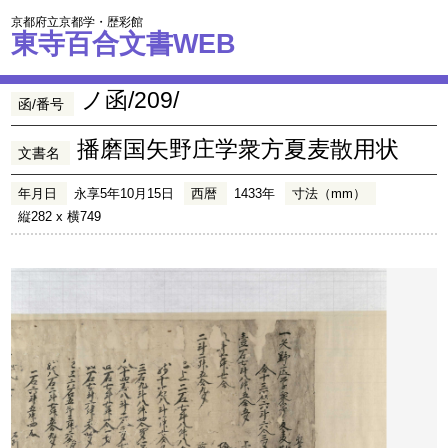
京都府立京都学・歴彩館
東寺百合文書WEB
ノ函/209/
函/番号
播磨国矢野庄学衆方夏麦散用状
文書名
年月日
永享5年10月15日
西暦
1433年
寸法（mm）
縦282 x 横749