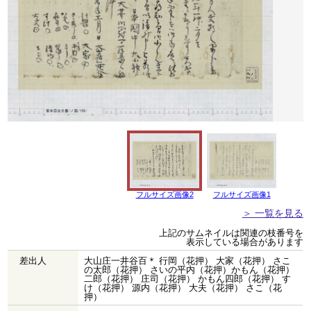
フルサイズ画像2
フルサイズ画像1
＞ 一覧を見る
上記のサムネイルは関連の枝番号を
表示している場合があります
差出人
大山庄一井谷百＊ 行岡（花押） 大家（花押） さこ
の太郎（花押） さいの平内（花押）かもん（花押）
二郎（花押） 庄司（花押） かもん四郎（花押） す
け（花押） 源内（花押） 大夫（花押） さこ（花
押）