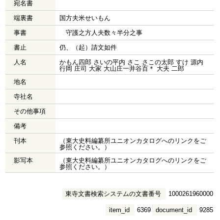
宛名書
端裏書
国方夫米せいもん
事書
守護之方人夫数々半分之事
書止
仍、（起）請文如件
人名
かもん四郎 さいの平内 さこ さこの太郎 すけ 源内
行岡 庄司 大家 大山庄一井谷百＊ 大夫 二郎
地名
寺社名
その他事項
備考
刊本
（東大史料編纂所ユニオンカタログへのリンクをご
参照ください。）
影写本
（東大史料編纂所ユニオンカタログへのリンクをご
参照ください。）
東寺文書検索システムの文書番号
1000261960000
item_id
6369
document_id
9285