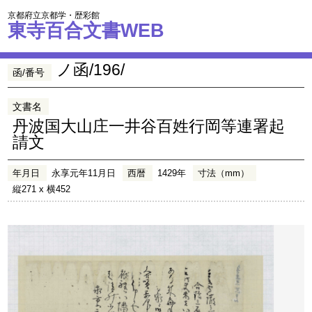
京都府立京都学・歴彩館
東寺百合文書WEB
ノ函/196/
函/番号
文書名
丹波国大山庄一井谷百姓行岡等連署起
請文
年月日
永享元年11月日
西暦
1429年
寸法（mm）
縦271 x 横452