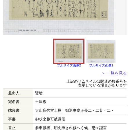
フルサイズ画像2
フルサイズ画像1
＞ 一覧を見る
上記のサムネイルは関連の枝番号を
表示している場合があります
差出人
賢増
宛名書
土屋殿
端裏書
大山庄代官土屋」御返事案正長二・二廿・二・
事書
御状之趣可披露候
書止
参申候者、明免申され候へく候、恐々謹言