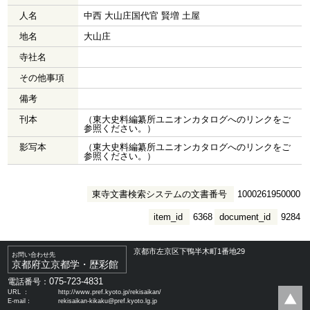
人名
中西 大山庄国代官 賢増 土屋
地名
大山庄
寺社名
その他事項
備考
刊本
（東大史料編纂所ユニオンカタログへのリンクをご
参照ください。）
影写本
（東大史料編纂所ユニオンカタログへのリンクをご
参照ください。）
東寺文書検索システムの文書番号
1000261950000
item_id
6368
document_id
9284
京都市左京区下鴨半木町1番地29
お問い合わせ先
京都府立京都学・歴彩館
075-723-4831
電話番号：
URL ：
http://www.pref.kyoto.jp/rekisaikan/
E-mail：
rekisaikan-kikaku@pref.kyoto.lg.jp