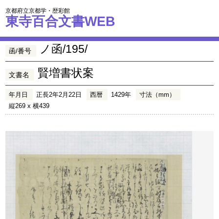
京都府立京都学・歴彩館
東寺百合文書WEB
ノ函/195/
函/番号
賢増書状案
文書名
年月日
正長2年2月22日
西暦
1429年
寸法（mm）
縦269 x 横439