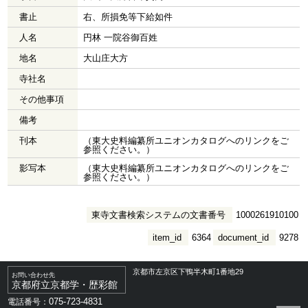
書止
右、所損免等下給如件
人名
円林 一院谷御百姓
地名
大山庄大方
寺社名
その他事項
備考
刊本
（東大史料編纂所ユニオンカタログへのリンクをご
参照ください。）
影写本
（東大史料編纂所ユニオンカタログへのリンクをご
参照ください。）
東寺文書検索システムの文書番号
1000261910100
item_id
6364
document_id
9278
京都市左京区下鴨半木町1番地29
お問い合わせ先
京都府立京都学・歴彩館
075-723-4831
電話番号：