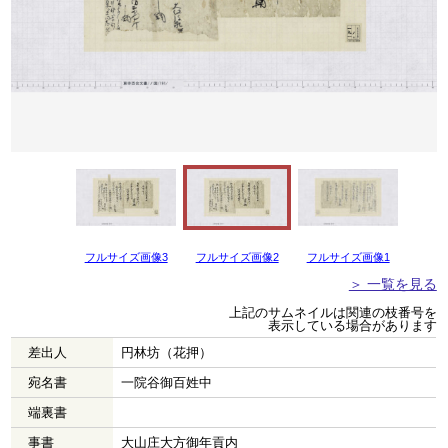
フルサイズ画像3
フルサイズ画像2
フルサイズ画像1
＞ 一覧を見る
上記のサムネイルは関連の枝番号を
表示している場合があります
差出人
円林坊（花押）
宛名書
一院谷御百姓中
端裏書
事書
大山庄大方御年貢内