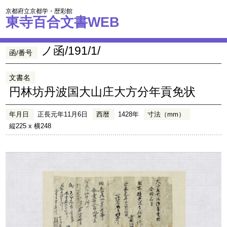
京都府立京都学・歴彩館
東寺百合文書WEB
ノ函/191/1/
函/番号
文書名
円林坊丹波国大山庄大方分年貢免状
年月日
正長元年11月6日
西暦
1428年
寸法（mm）
縦225 x 横248