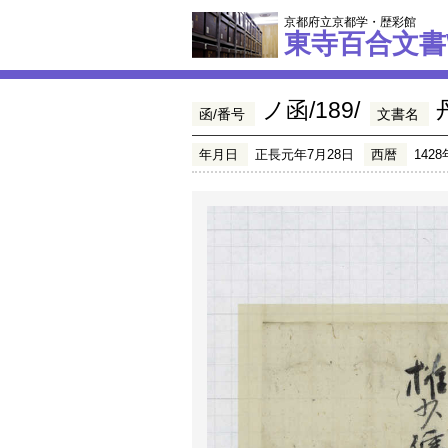
京都府立京都学・歴彩館
東寺百合文書
ノ函/189/
函/番号
文書名
年月日
正長元年7月28日
西暦
1428