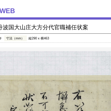
WEB
丹波国大山庄大方分代官職補任状案
年
寸法（mm）
縦290 x 横463