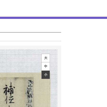
大
中
小