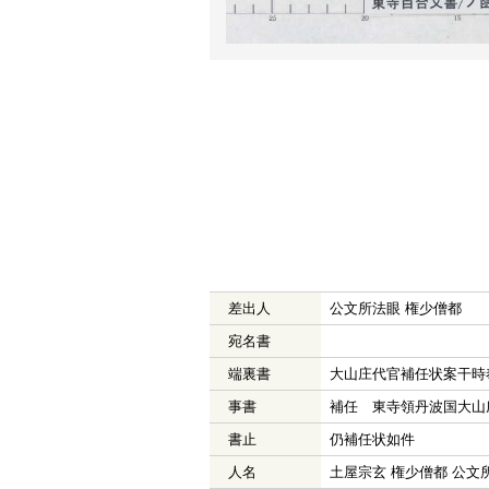
差出人
公文所法眼 権少僧都
宛名書
端裏書
大山庄代官補任状案干時
事書
補任 東寺領丹波国大山
書止
仍補任状如件
人名
土屋宗玄 権少僧都 公文