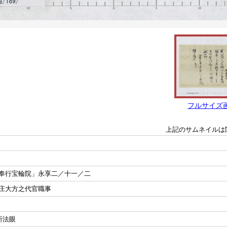
フルサイズ
上記のサムネイルは
奉行宝輪院」永享二／十一／二
庄大方之代官職事
所法眼