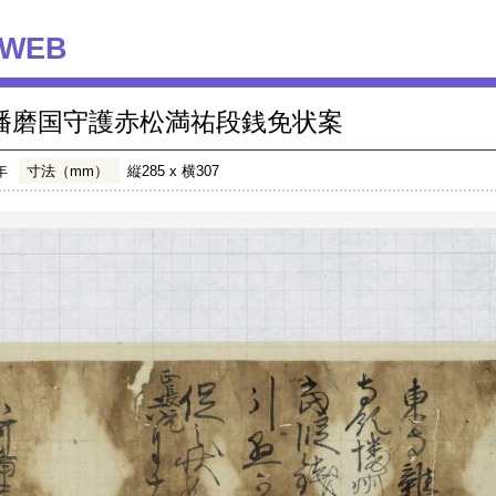
WEB
播磨国守護赤松満祐段銭免状案
年
寸法（mm）
縦285 x 横307