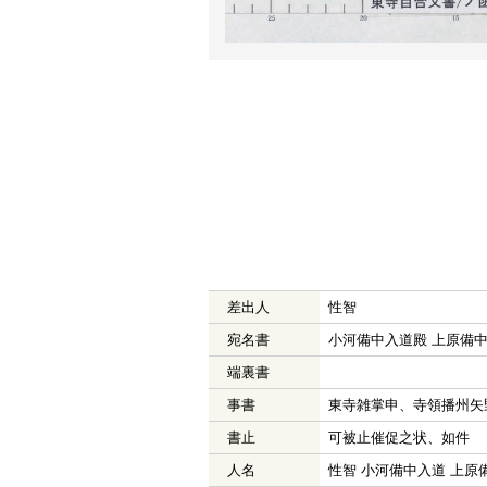
差出人
性智
宛名書
小河備中入道殿 上原備
端裏書
事書
東寺雑掌申、寺領播州矢
書止
可被止催促之状、如件
人名
性智 小河備中入道 上原