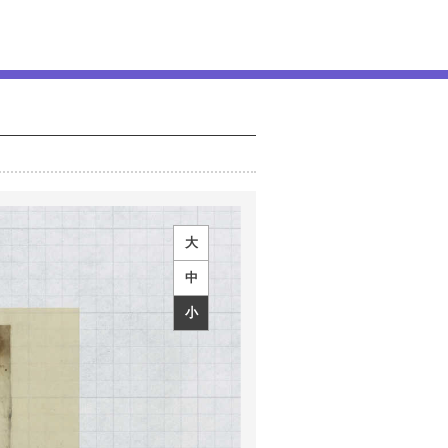
大
中
小