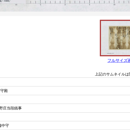
フルサイズ
上記のサムネイルは
中守殿
野庄当段銭事
備中守