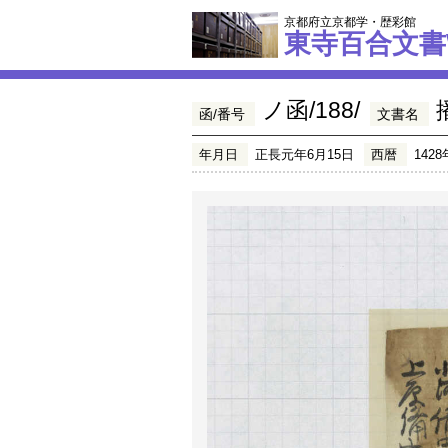
京都府立京都学・歴彩館
東寺百合文書
ノ函/188/
函/番号
文書名
年月日
正長元年6月15日
西暦
1428