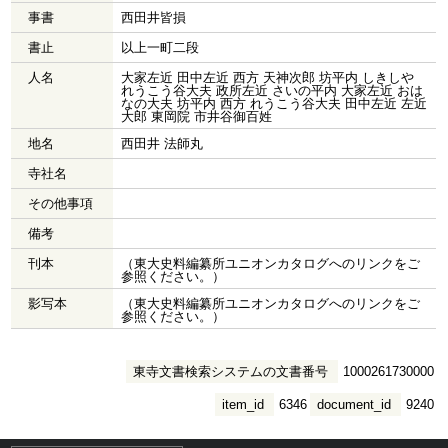
事書
西田井皆損
書止
以上一町二段
人名
大家左近 田中左近 西方 天神次郎 坊平内 しきしや
れうこう谷大夫 政所左近 さいの平内 大家左近 おは
なの大夫 坊平内 西方 れうこう谷大夫 田中左近 左近
大郎 東岡院 市井谷御百姓
地名
西田井 法師丸
寺社名
その他事項
備考
刊本
（東大史料編纂所ユニオンカタログへのリンクをご
参照ください。）
影写本
（東大史料編纂所ユニオンカタログへのリンクをご
参照ください。）
東寺文書検索システムの文書番号
1000261730000
item_id
6346
document_id
9240