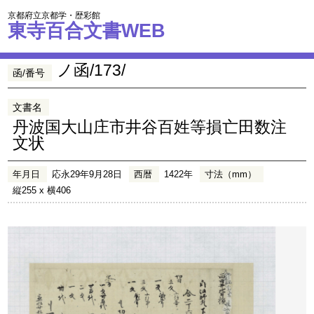
京都府立京都学・歴彩館
東寺百合文書WEB
ノ函/173/
函/番号
文書名
丹波国大山庄市井谷百姓等損亡田数注
文状
年月日
応永29年9月28日
西暦
1422年
寸法（mm）
縦255 x 横406