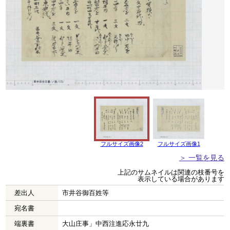
フルサイズ画像2
フルサイズ画像1
＞ 一覧を見る
上記のサムネイルは関連の枝番号を
表示している場合があります
差出人
市井谷御百姓等
宛名書
端裏書
大山庄事」中西注進応永廿九