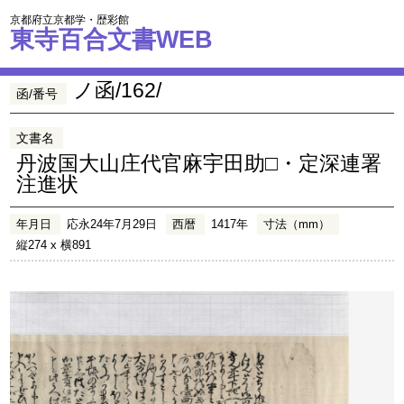
京都府立京都学・歴彩館
東寺百合文書WEB
ノ函/162/
函/番号
文書名
丹波国大山庄代官麻宇田助□・定深連署
注進状
年月日
応永24年7月29日
西暦
1417年
寸法（mm）
縦274 x 横891