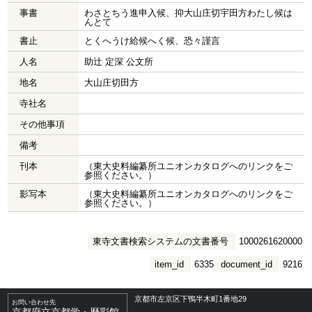
事書
わさとちう進申入候、抑大山庄切宇田方わたし候は
んとて
書止
とくへうけ給候へく候、恐々謹言
人名
助辻 定深 公文所
地名
大山庄切田方
寺社名
その他事項
備考
刊本
（東大史料編纂所ユニオンカタログへのリンクをご
参照ください。）
影写本
（東大史料編纂所ユニオンカタログへのリンクをご
参照ください。）
東寺文書検索システムの文書番号
1000261620000
item_id
6335
document_id
9216
京都市左京区下鴨半木町1番地29
お問い合わせ先