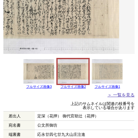
フルサイズ画像3
フルサイズ画像2
フルサイズ画像1
＞ 一覧を見る
上記のサムネイルは関連の枝番号を
表示している場合があります
差出人
定深（花押） 御代官助辻（花押）
宛名書
公文所御坊
端裏書
応永廿四七廿九大山庄注進