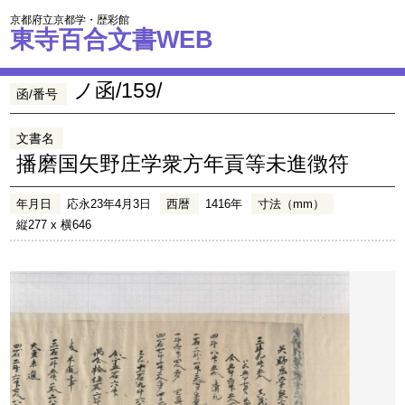
京都府立京都学・歴彩館
東寺百合文書WEB
ノ函/159/
函/番号
文書名
播磨国矢野庄学衆方年貢等未進徴符
年月日
応永23年4月3日
西暦
1416年
寸法（mm）
縦277 x 横646