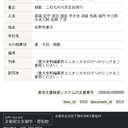
書止
雑穀」二石七斗六升五合四勺
人名
真蔵 近守 清元 国近 半大夫 貞延 包真 成円 中三郎
大夫三郎 玄舜 了済
地名
矢野学衆方
寺社名
その他事項
麦、大豆、雑穀
備考
刊本
（東大史料編纂所ユニオンカタログへのリンクをご
参照ください。）
影写本
（東大史料編纂所ユニオンカタログへのリンクをご
参照ください。）
東寺文書検索システムの文書番号
1000261590000
item_id
6332
document_id
9213
京都市左京区下鴨半木町1番地29
お問い合わせ先
京都府立京都学・歴彩館