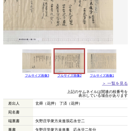
フルサイズ画像3
フルサイズ画像2
フルサイズ画像1
＞ 一覧を見る
上記のサムネイルは関連の枝番号を
表示している場合があります
差出人
玄舜（花押） 了済（花押）
宛名書
端裏書
矢野庄学衆方未進張応永廿二
事書
矢野庄学衆方未進事 応永廿二年分