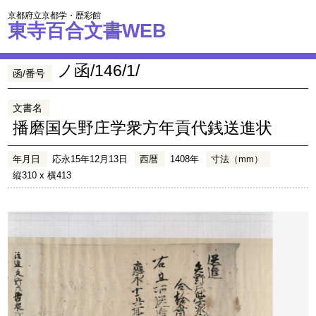
京都府立京都学・歴彩館
東寺百合文書WEB
ノ函/146/1/
函/番号
文書名
播磨国矢野庄学衆方年貢代銭送進状
年月日
応永15年12月13日
西暦
1408年
寸法（mm）
縦310 x 横413