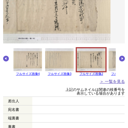
フルサイズ画像4
フルサイズ画像3
フルサイズ画像2
フルサイズ
＞ 一覧を見る
上記のサムネイルは関連の枝番号を
表示している場合があります
差出人
宛名書
端裏書
事書