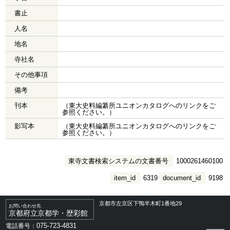
書止
人名
地名
寺社名
その他事項
備考
刊本
（東大史料編纂所ユニオンカタログへのリンクをご
参照ください。）
影写本
（東大史料編纂所ユニオンカタログへのリンクをご
参照ください。）
東寺文書検索システムの文書番号
1000261460100
item_id
6319
document_id
9198
京都市左京区下鴨半木町1番地29
お問い合わせ先
京都府立京都学・歴彩館
075-723-4831
電話番号：