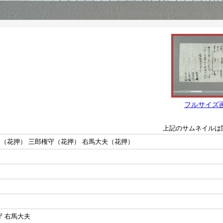
フルサイズ
上記のサムネイルは
夫（花押） 三郎権守（花押） 右馬大夫（花押）
守 右馬大夫