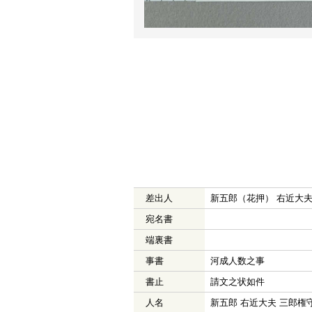
差出人
新五郎（花押） 右近大
宛名書
端裏書
事書
河成人数之事
書止
請文之状如件
人名
新五郎 右近大夫 三郎権