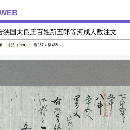
WEB
若狭国太良庄百姓新五郎等河成人数注文
年
寸法（mm）
縦287 x 横468