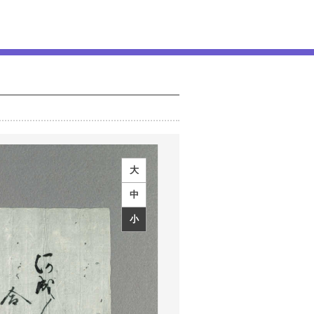
大
中
小