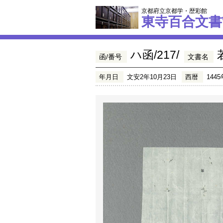
京都府立京都学・歴彩館
東寺百合文書
ハ函/217/
函/番号
文書名
年月日
文安2年10月23日
西暦
1445