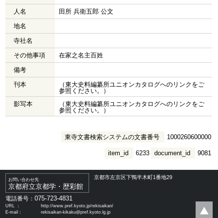
人名
田所 兵衛五郎 公文
地名
寺社名
その他事項
在家之名主百姓
備考
刊本
（東大史料編纂所ユニオンカタログへのリンクをご
参照ください。）
影写本
（東大史料編纂所ユニオンカタログへのリンクをご
参照ください。）
東寺文書検索システムの文書番号
1000260600000
item_id
6233
document_id
9081
京都市左京区下鴨半木町1番地29
お問い合わせ先
京都府立京都学・歴彩館
075-723-4831
電話番号：
URL ：
http://www.pref.kyoto.jp/rekisaikan/
E-mail：
rekisaikan-kikaku@pref.kyoto.lg.jp