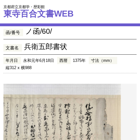
京都府立京都学・歴彩館
東寺百合文書WEB
ノ函/60/
函/番号
兵衛五郎書状
文書名
年月日
永和元年6月18日
西暦
1375年
寸法（mm）
縦312 x 横988