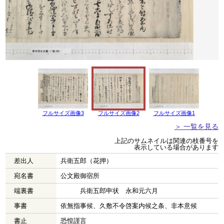
フルサイズ画像3
フルサイズ画像2
フルサイズ画像1
＞ 一覧を見る
上記のサムネイルは関連の枝番号を
表示している場合があります
差出人
兵衛五郎（花押）
宛名書
公文殿御宿所
端裏書
兵衛五郎申状 永和元六月
事書
依無指事候、久敷不令啓案内候之条、非本意候
書止
恐惶謹言