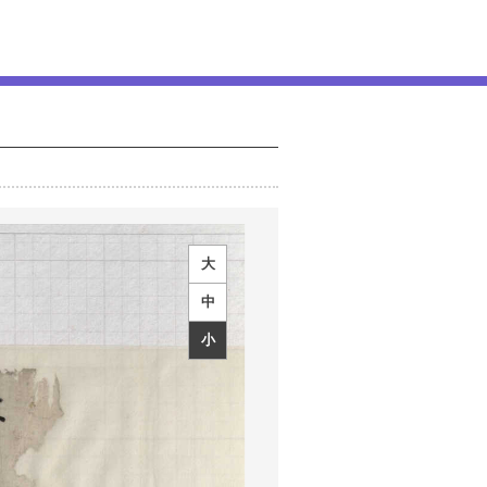
大
中
小