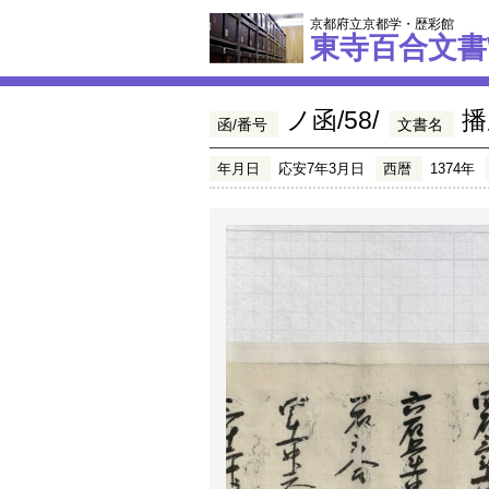
京都府立京都学・歴彩館
東寺百合文書
ノ函/58/
播
函/番号
文書名
年月日
応安7年3月日
西暦
1374年