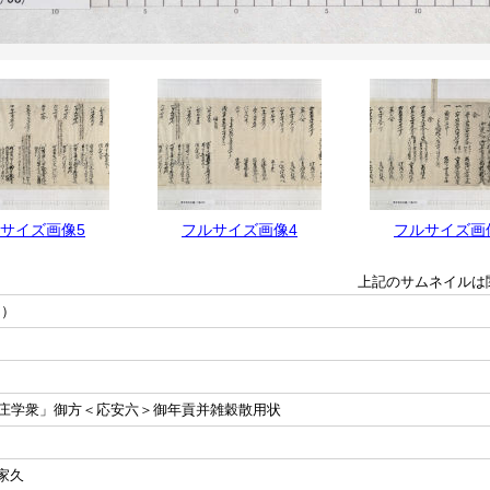
サイズ画像5
フルサイズ画像4
フルサイズ画
上記のサムネイルは
押）
庄学衆」御方＜応安六＞御年貢并雑穀散用状
家久