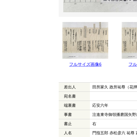
フルサイズ画像7
フルサイズ画像6
フル
差出人
田所家久 政所祐尊（花
宛名書
端裏書
応安六年
事書
注進東寺御領播磨国矢野
書止
右
人名
門指五郎 赤松彦六 祐尊 