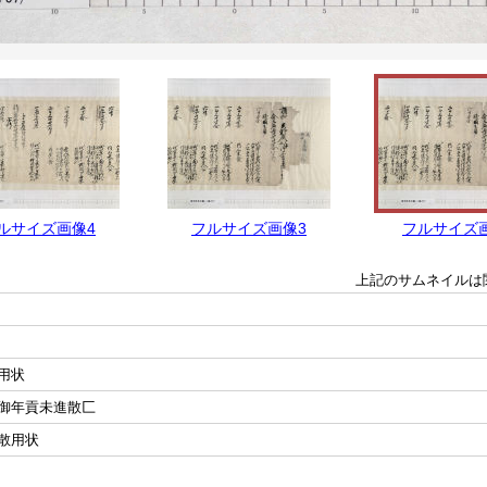
ルサイズ画像4
フルサイズ画像3
フルサイズ
上記のサムネイルは
用状
御年貢未進散匚
散用状