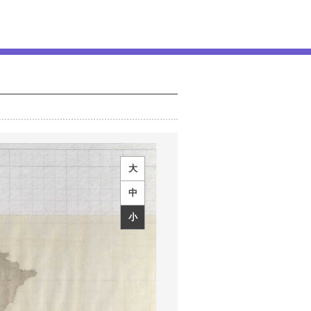
大
中
小