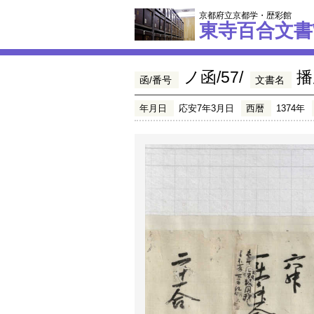
京都府立京都学・歴彩館
東寺百合文書
ノ函/57/
播
函/番号
文書名
年月日
応安7年3月日
西暦
1374年