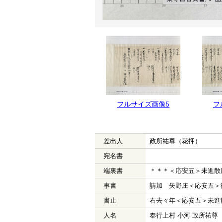
フルサイズ画像5
フ
差出人
政所祐尊（花押）
宛名書
端裏書
＊＊＊＜応安五＞未進散
事書
請加 矢野庄＜応安五＞
書止
右去々年＜応安五＞未進
人名
奉行上村 小河 政所祐尊