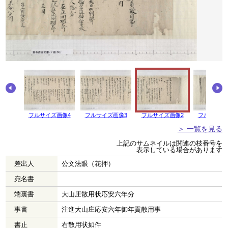
画像5
フルサイズ画像4
フルサイズ画像3
フルサイズ画像2
フルサイズ
＞ 一覧を見る
上記のサムネイルは関連の枝番号を
表示している場合があります
差出人
公文法眼（花押）
宛名書
端裏書
大山庄散用状応安六年分
事書
注進大山庄応安六年御年貢散用事
書止
右散用状如件