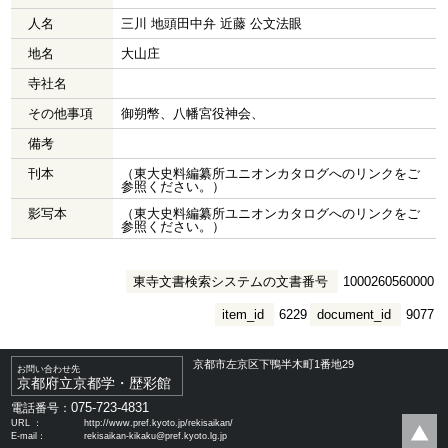
人名
三川 地頭田中弁 近藤 公文法眼
地名
大山庄
寺社名
その他事項
御朔幣、八幡宮役神会、
備考
刊本
（東大史料編纂所ユニオンカタログへのリンクをご
参照ください。）
影写本
（東大史料編纂所ユニオンカタログへのリンクをご
参照ください。）
東寺文書検索システムの文書番号
1000260560000
item_id
6229
document_id
9077
京都市左京区下鴨半木町1番地29
お問い合わせ先
京都府立京都学・歴彩館
075-723-4831
電話番号：
URL ：
http://www.pref.kyoto.jp/rekisaikan/
E-mail：
rekisaikan-kikaku@pref.kyoto.lg.jp