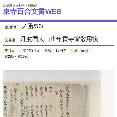
京都府立京都学・歴彩館
東寺百合文書WEB
ノ函/56/
函/番号
丹波国大山庄年貢寺家散用状
文書名
年月日
応安7年2月日
西暦
1374年
寸法（mm）
縦289 x 横1670