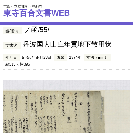
京都府立京都学・歴彩館
東寺百合文書WEB
ノ函/55/
函/番号
丹波国大山庄年貢地下散用状
文書名
年月日
応安7年正月23日
西暦
1374年
寸法（mm）
縦315 x 横895