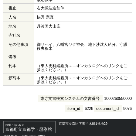
書止
右大槻注進如件
人名
快秀 宗真
地名
丹波国大山庄
寺社名
その他事項
御サヘイ、八幡宮ヤク神会、地下沙汰人給分、守護
役夫粮米
備考
刊本
（東大史料編纂所ユニオンカタログへのリンクをご
参照ください。）
影写本
（東大史料編纂所ユニオンカタログへのリンクをご
参照ください。）
東寺文書検索システムの文書番号
1000260550000
item_id
6228
document_id
9076
京都市左京区下鴨半木町1番地29
お問い合わせ先
京都府立京都学・歴彩館