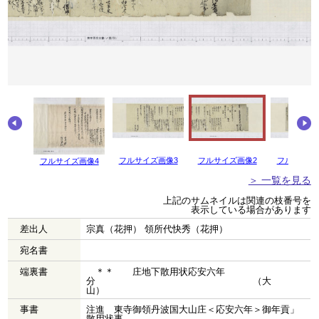
フルサイズ画像3
フルサイズ画像2
フルサイズ
フルサイズ画像4
＞ 一覧を見る
上記のサムネイルは関連の枝番号を
表示している場合があります
差出人
宗真（花押） 領所代快秀（花押）
宛名書
端裏書
＊＊ 庄地下散用状応安六年
分 （大
山）
事書
注進 東寺御領丹波国大山庄＜応安六年＞御年貢」
散用状事