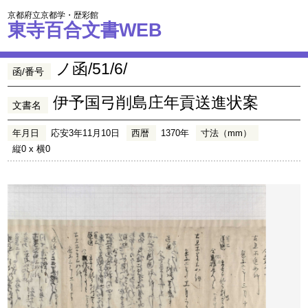
京都府立京都学・歴彩館
東寺百合文書WEB
ノ函/51/6/
函/番号
伊予国弓削島庄年貢送進状案
文書名
年月日
応安3年11月10日
西暦
1370年
寸法（mm）
縦0 x 横0