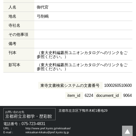
人名
御代官
地名
弓削嶋
寺社名
その他事項
備考
刊本
（東大史料編纂所ユニオンカタログへのリンクをご
参照ください。）
影写本
（東大史料編纂所ユニオンカタログへのリンクをご
参照ください。）
東寺文書検索システムの文書番号
1000260510600
item_id
6224
document_id
9064
京都市左京区下鴨半木町1番地29
お問い合わせ先
京都府立京都学・歴彩館
075-723-4831
電話番号：
URL ：
http://www.pref.kyoto.jp/rekisaikan/
E-mail：
rekisaikan-kikaku@pref.kyoto.lg.jp