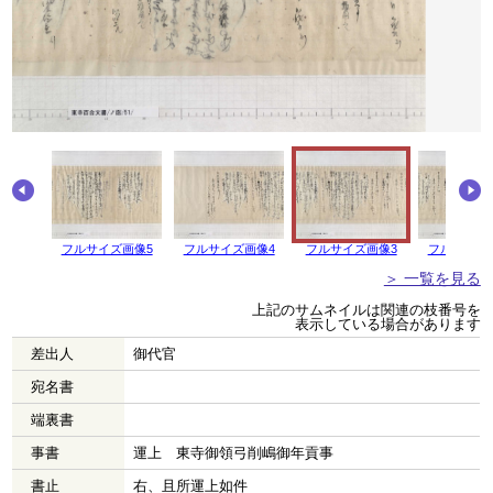
フルサイズ画像5
フルサイズ画像4
フルサイズ画像3
フルサイズ
＞ 一覧を見る
上記のサムネイルは関連の枝番号を
表示している場合があります
差出人
御代官
宛名書
端裏書
事書
運上 東寺御領弓削嶋御年貢事
書止
右、且所運上如件