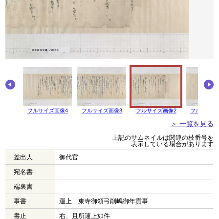
画像5
フルサイズ画像4
フルサイズ画像3
フルサイズ画像2
フルサイズ
＞ 一覧を見る
上記のサムネイルは関連の枝番号を
表示している場合があります
差出人
御代官
宛名書
端裏書
事書
運上 東寺御領弓削嶋御年貢事
書止
右、且所運上如件