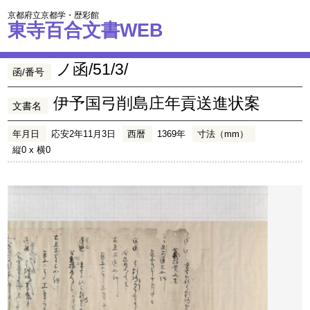
京都府立京都学・歴彩館
東寺百合文書WEB
ノ函/51/3/
函/番号
伊予国弓削島庄年貢送進状案
文書名
年月日
応安2年11月3日
西暦
1369年
寸法（mm）
縦0 x 横0