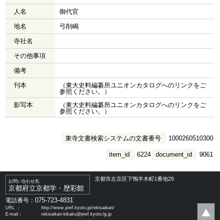
人名
御代官
地名
弓削嶋
寺社名
その他事項
備考
刊本
（東大史料編纂所ユニオンカタログへのリンクをご
参照ください。）
影写本
（東大史料編纂所ユニオンカタログへのリンクをご
参照ください。）
東寺文書検索システムの文書番号
1000260510300
item_id
6224
document_id
9061
京都市左京区下鴨半木町1番地29
お問い合わせ先
京都府立京都学・歴彩館
075-723-4831
電話番号：
URL ：
http://www.pref.kyoto.jp/rekisaikan/
E-mail：
rekisaikan-kikaku@pref.kyoto.lg.jp