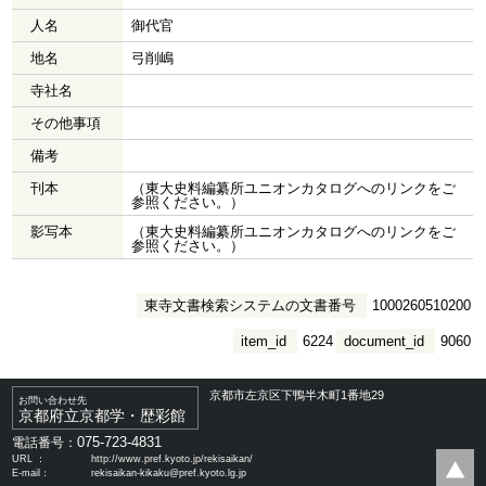
人名
御代官
地名
弓削嶋
寺社名
その他事項
備考
刊本
（東大史料編纂所ユニオンカタログへのリンクをご
参照ください。）
影写本
（東大史料編纂所ユニオンカタログへのリンクをご
参照ください。）
東寺文書検索システムの文書番号
1000260510200
item_id
6224
document_id
9060
京都市左京区下鴨半木町1番地29
お問い合わせ先
京都府立京都学・歴彩館
075-723-4831
電話番号：
URL ：
http://www.pref.kyoto.jp/rekisaikan/
E-mail：
rekisaikan-kikaku@pref.kyoto.lg.jp