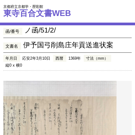
京都府立京都学・歴彩館
東寺百合文書WEB
ノ函/51/2/
函/番号
伊予国弓削島庄年貢送進状案
文書名
年月日
応安2年3月10日
西暦
1369年
寸法（mm）
縦0 x 横0