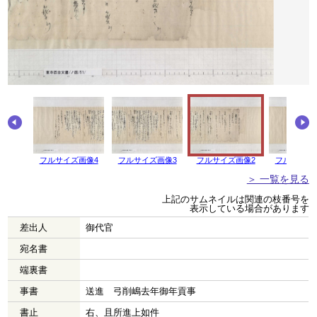
画像5
フルサイズ画像4
フルサイズ画像3
フルサイズ画像2
フルサイズ
＞ 一覧を見る
上記のサムネイルは関連の枝番号を
表示している場合があります
差出人
御代官
宛名書
端裏書
事書
送進 弓削嶋去年御年貢事
書止
右、且所進上如件