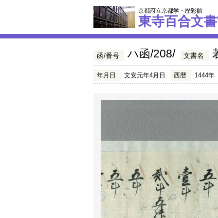
京都府立京都学・歴彩館
東寺百合文書
ハ函/208/
函/番号
文書名
年月日
文安元年4月日
西暦
1444年