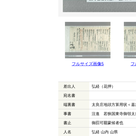
フルサイズ画像5
フ
差出人
弘経（花押）
宛名書
端裏書
太良庄地頭方算用状＜嘉
事書
注進 若狭国東寺御領太
書止
御罰可罷蒙候者也
人名
弘経 山内 山県