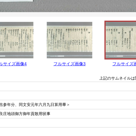
ルサイズ画像4
フルサイズ画像3
フルサイズ
上記のサムネイルは
吉参年分、同文安元年六月九日算用畢＞
良庄地頭御方御年貢散用状事