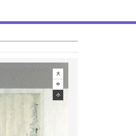
大
中
小