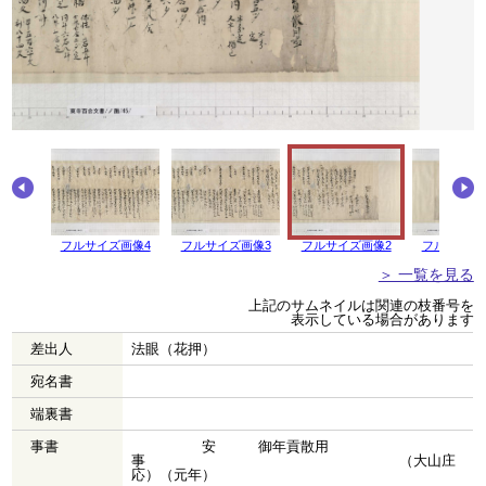
画像5
フルサイズ画像4
フルサイズ画像3
フルサイズ画像2
フルサイズ
＞ 一覧を見る
上記のサムネイルは関連の枝番号を
表示している場合があります
差出人
法眼（花押）
宛名書
端裏書
事書
安 御年貢散用
事 （大山庄
応）（元年）