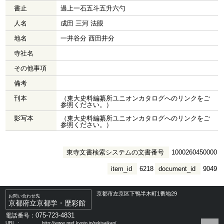
書止
過上一石五斗五升六勺
人名
成田 三河 法眼
地名
一井谷分 西田井分
寺社名
その他事項
備考
刊本
（東大史料編纂所ユニオンカタログへのリンクをご
参照ください。）
影写本
（東大史料編纂所ユニオンカタログへのリンクをご
参照ください。）
東寺文書検索システムの文書番号
1000260450000
item_id
6218
document_id
9049
京都市左京区下鴨半木町1番地29
お問い合わせ先
京都府立京都学・歴彩館
075-723-4831
電話番号：
URL ：
http://www.pref.kyoto.jp/rekisaikan/