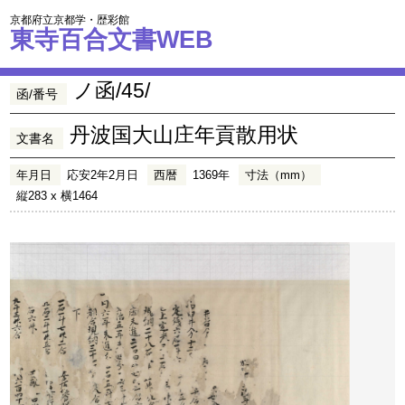
京都府立京都学・歴彩館
東寺百合文書WEB
ノ函/45/
函/番号
丹波国大山庄年貢散用状
文書名
年月日
応安2年2月日
西暦
1369年
寸法（mm）
縦283 x 横1464