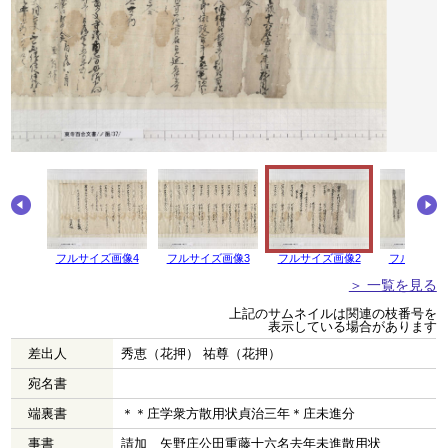
フルサイズ画像4
フルサイズ画像3
フルサイズ画像2
フルサイズ
＞ 一覧を見る
上記のサムネイルは関連の枝番号を
表示している場合があります
差出人
秀恵（花押） 祐尊（花押）
宛名書
端裏書
＊＊庄学衆方散用状貞治三年＊庄未進分
事書
請加 矢野庄公田重藤十六名去年未進散用状