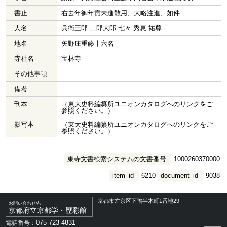
書止
右去年御年貢未進散用、大略注進、如件
人名
兵衛三郎 二郎大郎 七々 秀恵 祐尊
地名
矢野庄重藤十六名
寺社名
宝林寺
その他事項
備考
刊本
（東大史料編纂所ユニオンカタログへのリンクをご
参照ください。）
影写本
（東大史料編纂所ユニオンカタログへのリンクをご
参照ください。）
東寺文書検索システムの文書番号
1000260370000
item_id
6210
document_id
9038
京都市左京区下鴨半木町1番地29
お問い合わせ先
京都府立京都学・歴彩館
075-723-4831
電話番号：