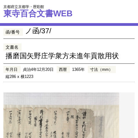
京都府立京都学・歴彩館
東寺百合文書WEB
ノ函/37/
函/番号
文書名
播磨国矢野庄学衆方未進年貢散用状
年月日
貞治4年12月20日
西暦
1365年
寸法（mm）
縦286 x 横1223