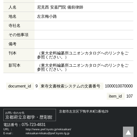
人名
尼見西 安嘉門院 備前律師
地名
左京梅小路
寺社名
その他事項
備考
刊本
（東大史料編纂所ユニオンカタログへのリンクをご
参照ください。）
影写本
（東大史料編纂所ユニオンカタログへのリンクをご
参照ください。）
document_id
9
東寺文書検索システムの文書番号
1000010070000
item_id
107
京都市左京区下鴨半木町1番地29
お問い合わせ先
京都府立京都学・歴彩館
075-723-4831
電話番号：
URL ：
http://www.pref.kyoto.jp/rekisaikan/
E-mail：
rekisaikan-kikaku@pref.kyoto.lg.jp