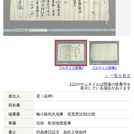
フルサイズ画像2
フルサイズ画像1
＞ 一覧を見る
上記のサムネイルは関連の枝番号を
表示している場合があります
差出人
尼（花押）
宛名書
端裏書
梅小路烏丸地事 尼見西沽却□□状
事書
沽却 私領地壹処事
書止
仍為後日証文、如此之状如件