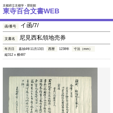
京都府立京都学・歴彩館
東寺百合文書WEB
イ函/7/
函/番号
尼見西私領地売券
文書名
年月日
嘉禎4年11月13日
西暦
1238年
寸法（mm）
縦312 x 横487