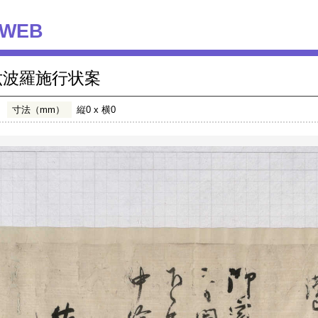
WEB
六波羅施行状案
寸法（mm）
縦0 x 横0