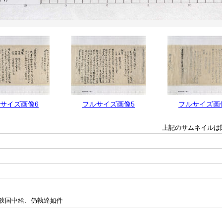
サイズ画像6
フルサイズ画像5
フルサイズ画
上記のサムネイルは
狭国中給、仍執達如件