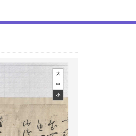
大
中
小