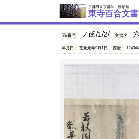
京都府立京都学・歴彩館
東寺百合文書
ノ函/1/2/
函/番号
文書名
年月日
寛元元年9月1日
西暦
1243年