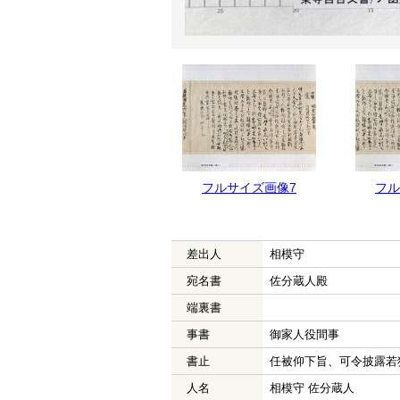
フルサイズ画像8
フルサイズ画像7
フル
差出人
相模守
宛名書
佐分蔵人殿
端裏書
事書
御家人役間事
書止
任被仰下旨、可令披露若
人名
相模守 佐分蔵人