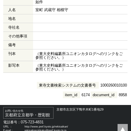
如件
人名
室町 武蔵守 相模守
地名
寺社名
その他事項
備考
刊本
（東大史料編纂所ユニオンカタログへのリンクをご
参照ください。）
影写本
（東大史料編纂所ユニオンカタログへのリンクをご
参照ください。）
東寺文書検索システムの文書番号
1000260010100
item_id
6174
document_id
8958
京都市左京区下鴨半木町1番地29
お問い合わせ先
京都府立京都学・歴彩館
075-723-4831
電話番号：
URL ：
http://www.pref.kyoto.jp/rekisaikan/
E-mail：
rekisaikan-kikaku@pref.kyoto.lg.jp