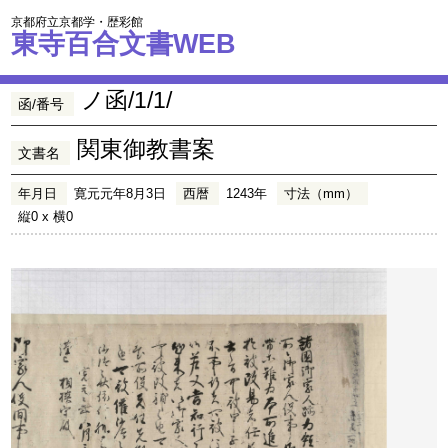
京都府立京都学・歴彩館
東寺百合文書WEB
ノ函/1/1/
函/番号
関東御教書案
文書名
年月日
寛元元年8月3日
西暦
1243年
寸法（mm）
縦0 x 横0