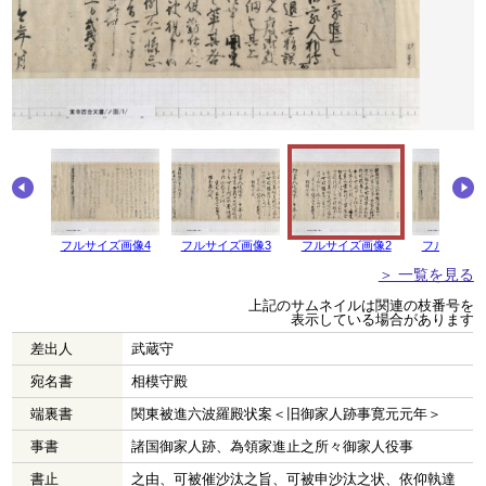
画像5
フルサイズ画像4
フルサイズ画像3
フルサイズ画像2
フルサイズ
＞ 一覧を見る
上記のサムネイルは関連の枝番号を
表示している場合があります
差出人
武蔵守
宛名書
相模守殿
端裏書
関東被進六波羅殿状案＜旧御家人跡事寛元元年＞
事書
諸国御家人跡、為領家進止之所々御家人役事
書止
之由、可被催沙汰之旨、可被申沙汰之状、依仰執達