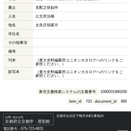
書止
支配之状如件
人名
公文所法橋
地名
太良庄領家方
寺社名
その他事項
備考
刊本
（東大史料編纂所ユニオンカタログへのリンクをご
参照ください。）
影写本
（東大史料編纂所ユニオンカタログへのリンクをご
参照ください。）
東寺文書検索システムの文書番号
1000031990200
item_id
703
document_id
895
京都市左京区下鴨半木町1番地29
お問い合わせ先
京都府立京都学・歴彩館
075-723-4831
電話番号：