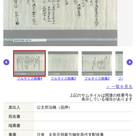
フルサイズ画像4
フルサイズ画像3
フルサイズ画像2
フルサイズ
＞ 一覧を見る
上記のサムネイルは関連の枝番号を
表示している場合があります
差出人
公文所法橋（花押）
宛名書
端裏書
事書
注進 太良庄領家方御年貢代支配状事