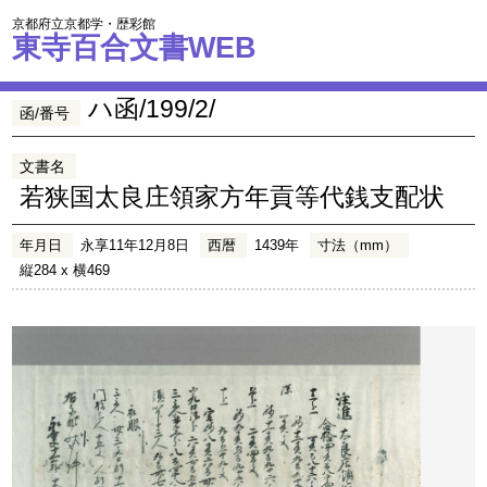
京都府立京都学・歴彩館
東寺百合文書WEB
ハ函/199/2/
函/番号
文書名
若狭国太良庄領家方年貢等代銭支配状
年月日
永享11年12月8日
西暦
1439年
寸法（mm）
縦284 x 横469