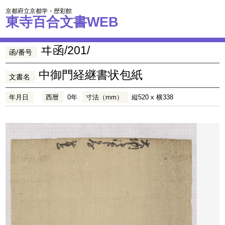
京都府立京都学・歴彩館
東寺百合文書WEB
ヰ函/201/
函/番号
中御門経継書状包紙
文書名
年月日
西暦
0年
寸法（mm）
縦520 x 横338