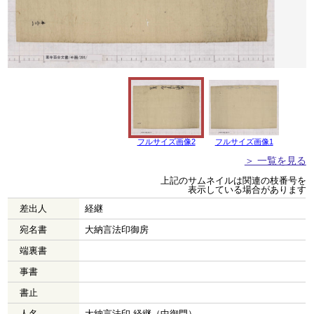
フルサイズ画像2
フルサイズ画像1
＞ 一覧を見る
上記のサムネイルは関連の枝番号を
表示している場合があります
差出人
経継
宛名書
大納言法印御房
端裏書
事書
書止
人名
大納言法印 経継（中御門）