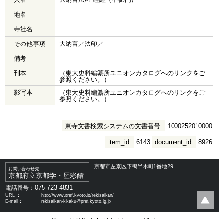
地名
寺社名
その他事項
大納言／法印／
備考
刊本
（東大史料編纂所ユニオンカタログへのリンクをご
参照ください。）
影写本
（東大史料編纂所ユニオンカタログへのリンクをご
参照ください。）
東寺文書検索システムの文書番号
1000252010000
item_id
6143
document_id
8926
京都市左京区下鴨半木町1番地29
お問い合わせ先
京都府立京都学・歴彩館
075-723-4831
電話番号：
URL ：
http://www.pref.kyoto.jp/rekisaikan/
E-mail：
rekisaikan-kikaku@pref.kyoto.lg.jp