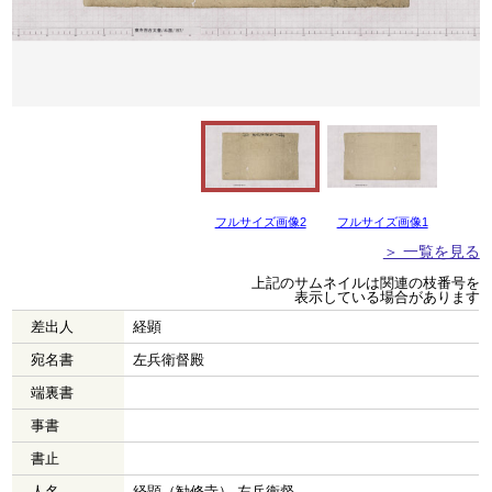
フルサイズ画像2
フルサイズ画像1
＞ 一覧を見る
上記のサムネイルは関連の枝番号を
表示している場合があります
差出人
経顕
宛名書
左兵衛督殿
端裏書
事書
書止
人名
経顕（勧修寺） 左兵衛督