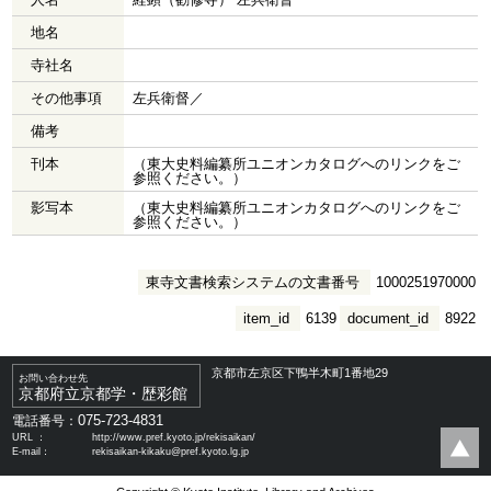
地名
寺社名
その他事項
左兵衛督／
備考
刊本
（東大史料編纂所ユニオンカタログへのリンクをご
参照ください。）
影写本
（東大史料編纂所ユニオンカタログへのリンクをご
参照ください。）
東寺文書検索システムの文書番号
1000251970000
item_id
6139
document_id
8922
京都市左京区下鴨半木町1番地29
お問い合わせ先
京都府立京都学・歴彩館
075-723-4831
電話番号：
URL ：
http://www.pref.kyoto.jp/rekisaikan/
E-mail：
rekisaikan-kikaku@pref.kyoto.lg.jp