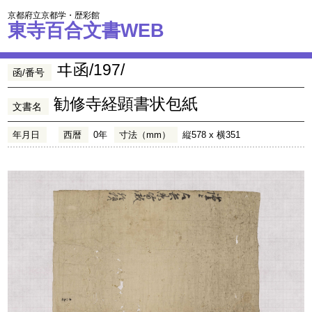
京都府立京都学・歴彩館
東寺百合文書WEB
ヰ函/197/
函/番号
勧修寺経顕書状包紙
文書名
年月日
西暦
0年
寸法（mm）
縦578 x 横351