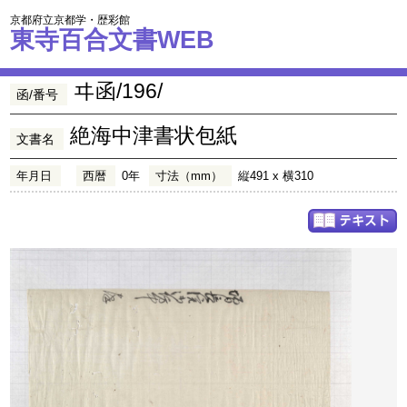
京都府立京都学・歴彩館
東寺百合文書WEB
ヰ函/196/
函/番号
絶海中津書状包紙
文書名
年月日
西暦
0年
寸法（mm）
縦491 x 横310