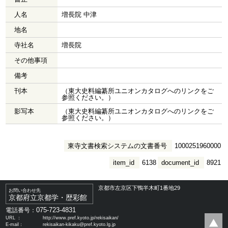
人名
増長院 中津
地名
寺社名
増長院
その他事項
備考
刊本
（東大史料編纂所ユニオンカタログへのリンクをご
参照ください。）
影写本
（東大史料編纂所ユニオンカタログへのリンクをご
参照ください。）
東寺文書検索システムの文書番号
1000251960000
item_id
6138
document_id
8921
京都市左京区下鴨半木町1番地29
お問い合わせ先
京都府立京都学・歴彩館
075-723-4831
電話番号：
URL ：
http://www.pref.kyoto.jp/rekisaikan/
E-mail：
rekisaikan-kikaku@pref.kyoto.lg.jp