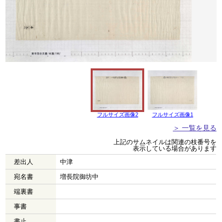
フルサイズ画像2
フルサイズ画像1
＞ 一覧を見る
上記のサムネイルは関連の枝番号を
表示している場合があります
差出人
中津
宛名書
増長院御坊中
端裏書
事書
書止