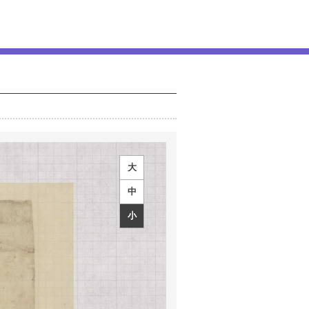
大
中
小