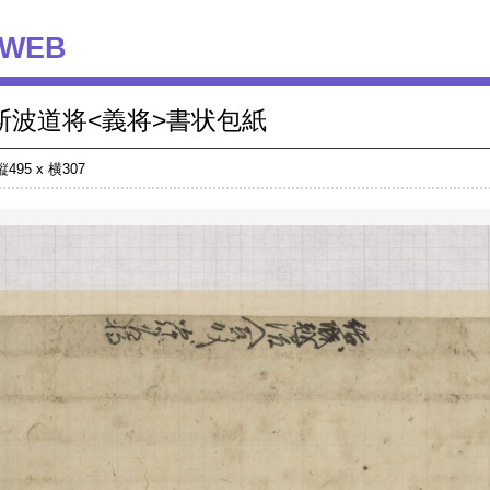
WEB
斯波道将<義将>書状包紙
縦495 x 横307