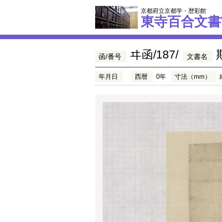
京都府立京都学・歴彩館
東寺百合文書
ヰ函/187/
函/番号
文書名
年月日
西暦
0年
寸法（mm）