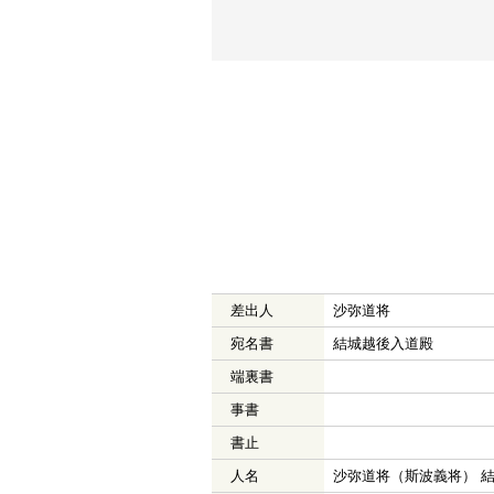
差出人
沙弥道将
宛名書
結城越後入道殿
端裏書
事書
書止
人名
沙弥道将（斯波義将） 