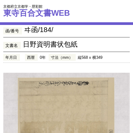
京都府立京都学・歴彩館
東寺百合文書WEB
ヰ函/184/
函/番号
日野資明書状包紙
文書名
年月日
西暦
0年
寸法（mm）
縦568 x 横349