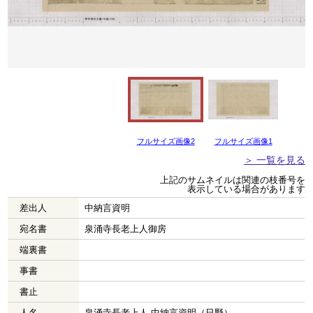
フルサイズ画像2
フルサイズ画像1
＞ 一覧を見る
上記のサムネイルは関連の枝番号を
表示している場合があります
差出人
中納言資明
宛名書
泉涌寺長老上人御房
端裏書
事書
書止
人名
泉涌寺長老上人 中納言資明（日野）