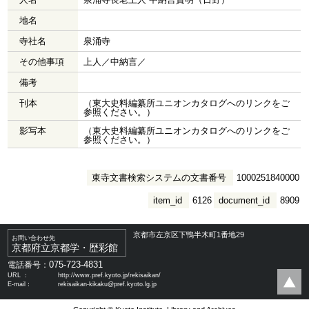
地名
寺社名
泉涌寺
その他事項
上人／中納言／
備考
刊本
（東大史料編纂所ユニオンカタログへのリンクをご
参照ください。）
影写本
（東大史料編纂所ユニオンカタログへのリンクをご
参照ください。）
東寺文書検索システムの文書番号
1000251840000
item_id
6126
document_id
8909
京都市左京区下鴨半木町1番地29
お問い合わせ先
京都府立京都学・歴彩館
075-723-4831
電話番号：
URL ：
http://www.pref.kyoto.jp/rekisaikan/
E-mail：
rekisaikan-kikaku@pref.kyoto.lg.jp