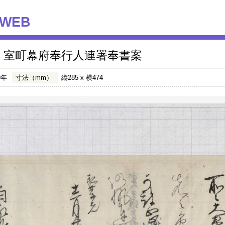
WEB
室町幕府奉行人連署奉書案
9年
寸法（mm）
縦285 x 横474