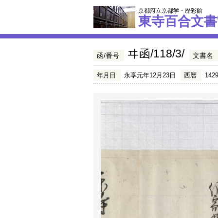
京都府立京都学・歴彩館
東寺百合文書
ヰ函/118/3/
函/番号
文書名
年月日
永享元年12月23日
西暦
142