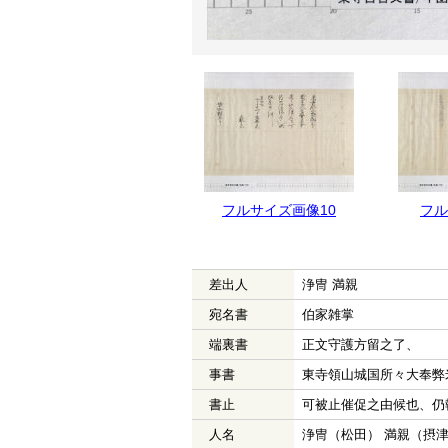
フルサイズ画像11
フルサイズ画像10
フル
差出人
浄冑 満親
宛名書
伯家雑掌
端裏書
正文守護方留之了、
事書
東寺領山城国所々大奉弊
書止
可被止催促之由候也、仍
人名
浄冑（松田） 満親（摂津