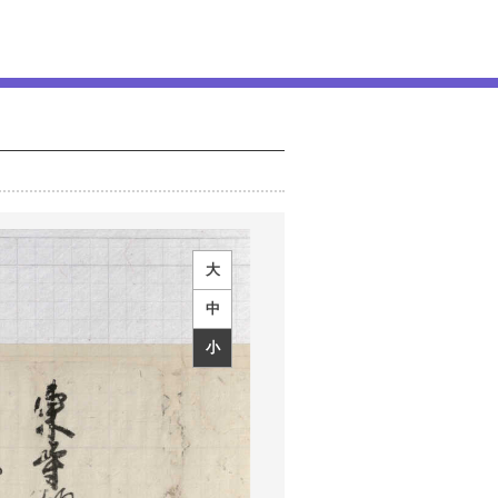
大
中
小