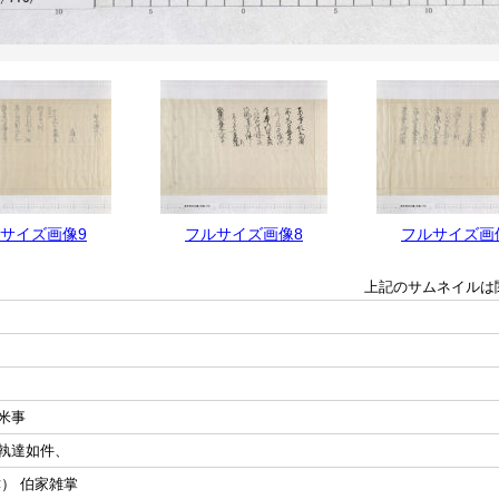
サイズ画像9
フルサイズ画像8
フルサイズ画
上記のサムネイルは
米事
執達如件、
） 伯家雑掌