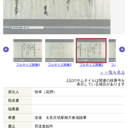
フルサイズ画像4
フルサイズ画像3
フルサイズ画像2
フルサイズ
＞ 一覧を見る
上記のサムネイルは関連の枝番号を
表示している場合があります
差出人
快幸（花押）
宛名書
端裏書
事書
送進 太良庄領家御方春成銭事
書止
所送進如件