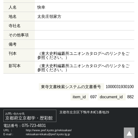
人名
快幸
地名
太良庄領家方
寺社名
その他事項
備考
刊本
（東大史料編纂所ユニオンカタログへのリンクをご
参照ください。）
影写本
（東大史料編纂所ユニオンカタログへのリンクをご
参照ください。）
東寺文書検索システムの文書番号
1000031930100
item_id
697
document_id
882
京都市左京区下鴨半木町1番地29
お問い合わせ先
京都府立京都学・歴彩館
075-723-4831
電話番号：
URL ：
http://www.pref.kyoto.jp/rekisaikan/
E-mail：
rekisaikan-kikaku@pref.kyoto.lg.jp