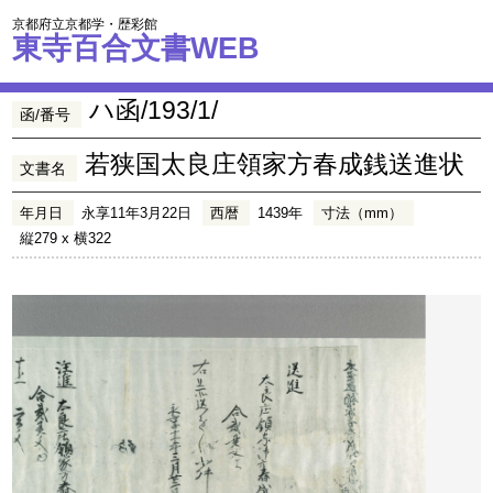
京都府立京都学・歴彩館
東寺百合文書WEB
ハ函/193/1/
函/番号
若狭国太良庄領家方春成銭送進状
文書名
年月日
永享11年3月22日
西暦
1439年
寸法（mm）
縦279 x 横322