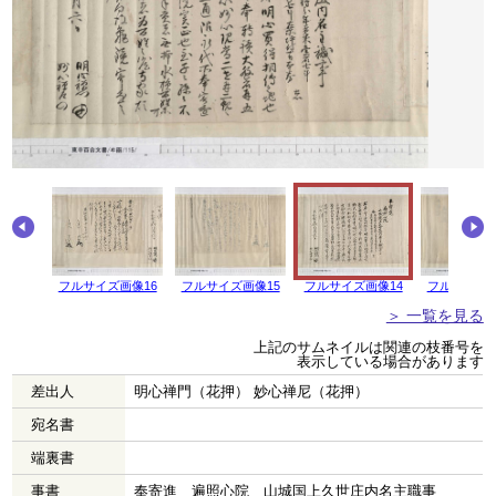
画像17
フルサイズ画像16
フルサイズ画像15
フルサイズ画像14
フルサイズ画
＞ 一覧を見る
上記のサムネイルは関連の枝番号を
表示している場合があります
差出人
明心禅門（花押） 妙心禅尼（花押）
宛名書
端裏書
事書
奉寄進 遍照心院 山城国上久世庄内名主職事