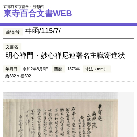
京都府立京都学・歴彩館
東寺百合文書WEB
ヰ函/115/7/
函/番号
文書名
明心禅門・妙心禅尼連署名主職寄進状
年月日
永和2年8月6日
西暦
1376年
寸法（mm）
縦332 x 横502