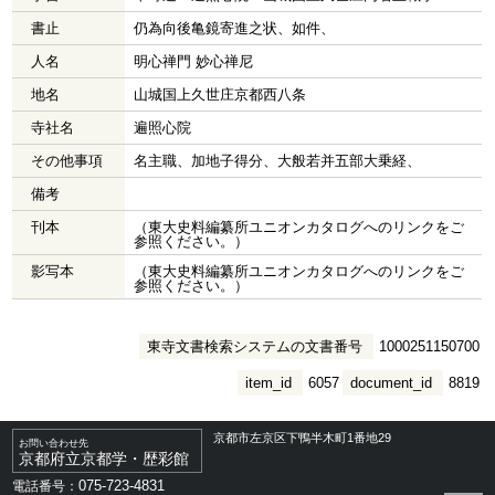
書止
仍為向後亀鏡寄進之状、如件、
人名
明心禅門 妙心禅尼
地名
山城国上久世庄京都西八条
寺社名
遍照心院
その他事項
名主職、加地子得分、大般若并五部大乗経、
備考
刊本
（東大史料編纂所ユニオンカタログへのリンクをご
参照ください。）
影写本
（東大史料編纂所ユニオンカタログへのリンクをご
参照ください。）
東寺文書検索システムの文書番号
1000251150700
item_id
6057
document_id
8819
京都市左京区下鴨半木町1番地29
お問い合わせ先
京都府立京都学・歴彩館
075-723-4831
電話番号：