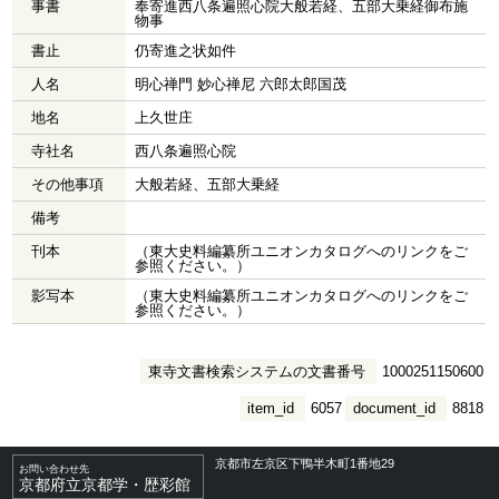
事書
奉寄進西八条遍照心院大般若経、五部大乗経御布施
物事
書止
仍寄進之状如件
人名
明心禅門 妙心禅尼 六郎太郎国茂
地名
上久世庄
寺社名
西八条遍照心院
その他事項
大般若経、五部大乗経
備考
刊本
（東大史料編纂所ユニオンカタログへのリンクをご
参照ください。）
影写本
（東大史料編纂所ユニオンカタログへのリンクをご
参照ください。）
東寺文書検索システムの文書番号
1000251150600
item_id
6057
document_id
8818
京都市左京区下鴨半木町1番地29
お問い合わせ先
京都府立京都学・歴彩館