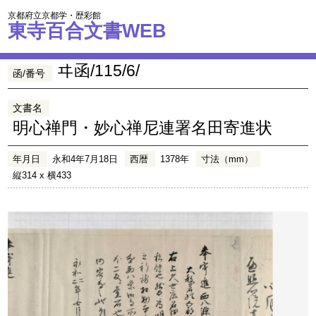
京都府立京都学・歴彩館
東寺百合文書WEB
ヰ函/115/6/
函/番号
文書名
明心禅門・妙心禅尼連署名田寄進状
年月日
永和4年7月18日
西暦
1378年
寸法（mm）
縦314 x 横433