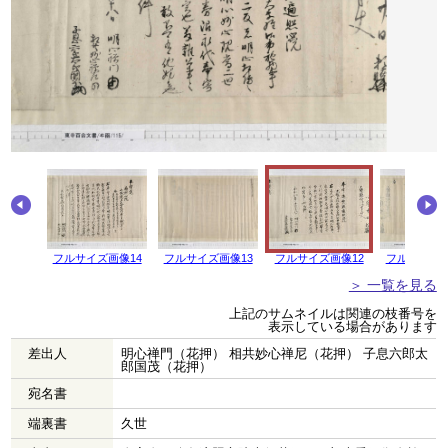
画像15
フルサイズ画像14
フルサイズ画像13
フルサイズ画像12
フルサイズ画
＞ 一覧を見る
上記のサムネイルは関連の枝番号を
表示している場合があります
差出人
明心禅門（花押） 相共妙心禅尼（花押） 子息六郎太
郎国茂（花押）
宛名書
端裏書
久世