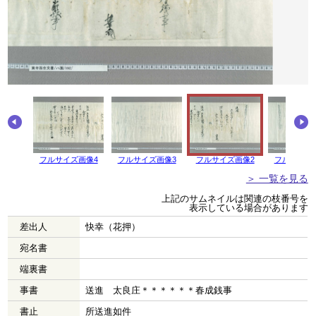
フルサイズ画像4
フルサイズ画像3
フルサイズ画像2
フルサイズ
＞ 一覧を見る
上記のサムネイルは関連の枝番号を
表示している場合があります
差出人
快幸（花押）
宛名書
端裏書
事書
送進 太良庄＊＊＊＊＊＊春成銭事
書止
所送進如件