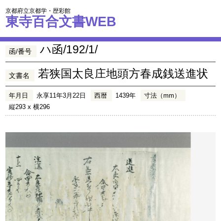
京都府立京都学・歴彩館
東寺百合文書WEB
ハ函/192/1/
函/番号
若狭国太良庄地頭方春成銭送進状
文書名
年月日
永享11年3月22日
西暦
1439年
寸法（mm）
縦293 x 横296