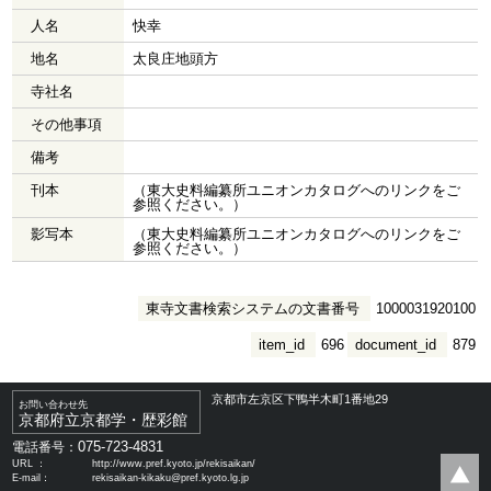
人名
快幸
地名
太良庄地頭方
寺社名
その他事項
備考
刊本
（東大史料編纂所ユニオンカタログへのリンクをご
参照ください。）
影写本
（東大史料編纂所ユニオンカタログへのリンクをご
参照ください。）
東寺文書検索システムの文書番号
1000031920100
item_id
696
document_id
879
京都市左京区下鴨半木町1番地29
お問い合わせ先
京都府立京都学・歴彩館
075-723-4831
電話番号：
URL ：
http://www.pref.kyoto.jp/rekisaikan/
E-mail：
rekisaikan-kikaku@pref.kyoto.lg.jp