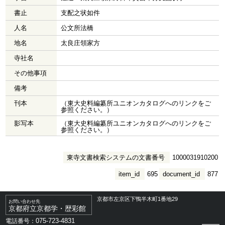
書止
支配之状如件
人名
公文所法橋
地名
太良庄領家方
寺社名
その他事項
備考
刊本
（東大史料編纂所ユニオンカタログへのリンクをご
参照ください。）
影写本
（東大史料編纂所ユニオンカタログへのリンクをご
参照ください。）
東寺文書検索システムの文書番号
1000031910200
item_id
695
document_id
877
京都市左京区下鴨半木町1番地29
お問い合わせ先
京都府立京都学・歴彩館
075-723-4831
電話番号：