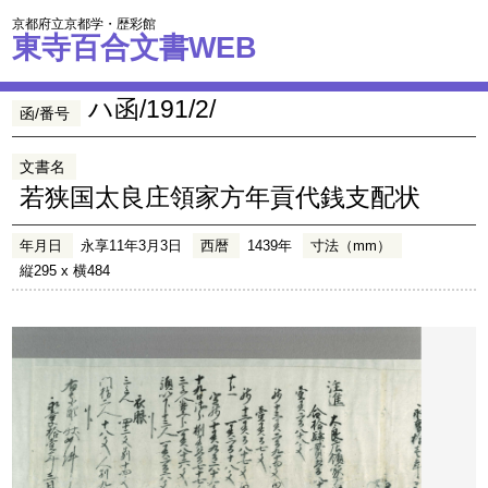
京都府立京都学・歴彩館
東寺百合文書WEB
ハ函/191/2/
函/番号
文書名
若狭国太良庄領家方年貢代銭支配状
年月日
永享11年3月3日
西暦
1439年
寸法（mm）
縦295 x 横484