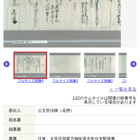
フルサイズ画像4
フルサイズ画像3
フルサイズ画像2
フルサイズ
＞ 一覧を見る
上記のサムネイルは関連の枝番号を
表示している場合があります
差出人
公文所法橋（花押）
宛名書
端裏書
事書
注進 太良庄領家方御年貢去年分支配状事