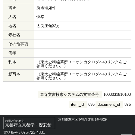
書止
所送進如件
人名
快幸
地名
太良庄領家方
寺社名
その他事項
備考
刊本
（東大史料編纂所ユニオンカタログへのリンクをご
参照ください。）
影写本
（東大史料編纂所ユニオンカタログへのリンクをご
参照ください。）
東寺文書検索システムの文書番号
1000031910100
item_id
695
document_id
876
京都市左京区下鴨半木町1番地29
お問い合わせ先
京都府立京都学・歴彩館
075-723-4831
電話番号：