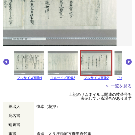
フルサイズ画像4
フルサイズ画像3
フルサイズ画像2
フルサイズ
＞ 一覧を見る
上記のサムネイルは関連の枝番号を
表示している場合があります
差出人
快幸（花押）
宛名書
端裏書
事書
送進 太良庄領家方御年貢代事