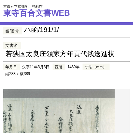
京都府立京都学・歴彩館
東寺百合文書WEB
ハ函/191/1/
函/番号
文書名
若狭国太良庄領家方年貢代銭送進状
年月日
永享11年3月3日
西暦
1439年
寸法（mm）
縦283 x 横389