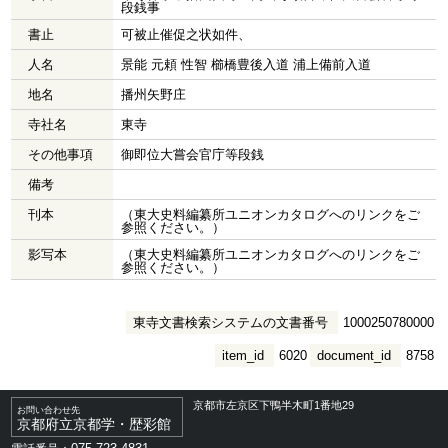
段銭事
書止
可被止催促之状如件、
人名
景能 元頼 性智 櫛橋豊後入道 浦上備前入道
地名
播州矢野庄
寺社名
東寺
その他事項
御即位大嘗会官庁等段銭
備考
刊本
（東大史料編纂所ユニオンカタログへのリンクをご
参照ください。）
影写本
（東大史料編纂所ユニオンカタログへのリンクをご
参照ください。）
東寺文書検索システムの文書番号
1000250780000
item_id
6020
document_id
8758
京都市左京区下鴨半木町1番地29
お問い合わせ先
京都府立京都学・歴彩館