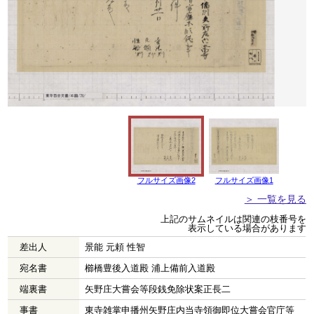
フルサイズ画像2
フルサイズ画像1
＞ 一覧を見る
上記のサムネイルは関連の枝番号を
表示している場合があります
差出人
景能 元頼 性智
宛名書
櫛橋豊後入道殿 浦上備前入道殿
端裏書
矢野庄大嘗会等段銭免除状案正長二
事書
東寺雑掌申播州矢野庄内当寺領御即位大嘗会官庁等