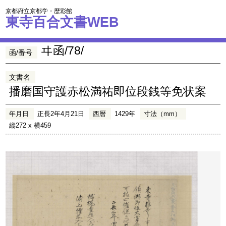
京都府立京都学・歴彩館
東寺百合文書WEB
ヰ函/78/
函/番号
文書名
播磨国守護赤松満祐即位段銭等免状案
年月日
正長2年4月21日
西暦
1429年
寸法（mm）
縦272 x 横459