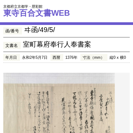
京都府立京都学・歴彩館
東寺百合文書WEB
ヰ函/49/5/
函/番号
室町幕府奉行人奉書案
文書名
年月日
永和2年5月7日
西暦
1376年
寸法（mm）
縦0 x 横0