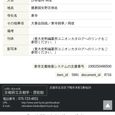
人名
沙弥連阿 両使
地名
播磨国矢野庄例名
寺社名
東寺
その他事項
大嘗会段銭／東寺雑掌／両使
備考
刊本
（東大史料編纂所ユニオンカタログへのリンクをご
参照ください。）
影写本
（東大史料編纂所ユニオンカタログへのリンクをご
参照ください。）
東寺文書検索システムの文書番号
1000250490500
item_id
5991
document_id
8716
京都市左京区下鴨半木町1番地29
お問い合わせ先
京都府立京都学・歴彩館
075-723-4831
電話番号：
URL ：
http://www.pref.kyoto.jp/rekisaikan/
E-mail：
rekisaikan-kikaku@pref.kyoto.lg.jp