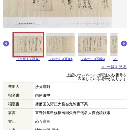
フルサイズ画像5
フルサイズ画像4
フルサイズ画像3
フルサイズ
＞ 一覧を見る
上記のサムネイルは関連の枝番号を
表示している場合があります
差出人
沙弥連阿
宛名書
両使御中
端裏書
播磨国矢野庄大嘗会免除書下案
事書
東寺雑掌申候播磨国矢野庄例名大嘗会段銭事
書止
恐々謹言