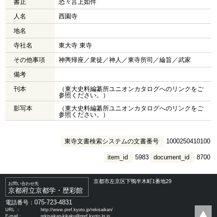
書止
恐々言上如件
人名
西園寺
地名
寺社名
東大寺 東寺
その他事項
神輿帰座／衆徒／神人／東寺所司／綸旨／武家
備考
刊本
（東大史料編纂所ユニオンカタログへのリンクをご
参照ください。）
影写本
（東大史料編纂所ユニオンカタログへのリンクをご
参照ください。）
東寺文書検索システムの文書番号
1000250410100
item_id
5983
document_id
8700
京都市左京区下鴨半木町1番地29
お問い合わせ先
京都府立京都学・歴彩館
075-723-4831
電話番号：
URL ：
http://www.pref.kyoto.jp/rekisaikan/
E-mail：
rekisaikan-kikaku@pref.kyoto.lg.jp