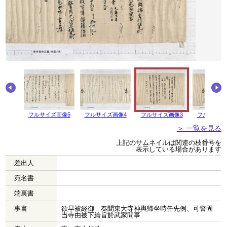
画像6
フルサイズ画像5
フルサイズ画像4
フルサイズ画像3
フルサイズ
＞ 一覧を見る
上記のサムネイルは関連の枝番号を
表示している場合があります
差出人
宛名書
端裏書
事書
欲早被経御 奏聞東大寺神輿帰坐時任先例、可警固
当寺由被下綸旨於武家間事