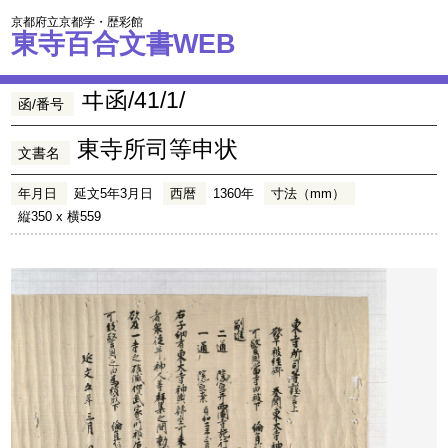
京都府立京都学・歴彩館
東寺百合文書WEB
ヰ函/41/1/
函/番号
東寺所司等申状
文書名
年月日
延文5年3月日
西暦
1360年
寸法（mm）
縦350 x 横559