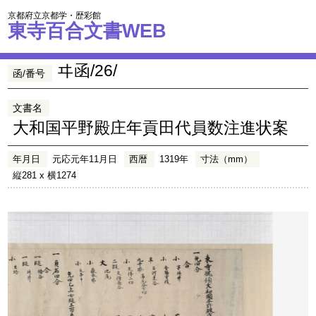
京都府立京都学・歴彩館
東寺百合文書WEB
ヰ函/26/
函/番号
文書名
大和国平野殿庄年貢田代員数注進状案
年月日
元応元年11月日
西暦
1319年
寸法（mm）
縦281 x 横1274