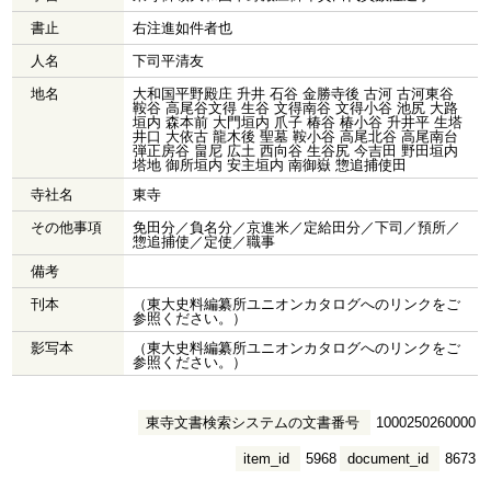
書止
右注進如件者也
人名
下司平清友
地名
大和国平野殿庄 升井 石谷 金勝寺後 古河 古河東谷
鞍谷 高尾谷文得 生谷 文得南谷 文得小谷 池尻 大路
垣内 森本前 大門垣内 爪子 椿谷 椿小谷 升井平 生塔
井口 大依古 龍木後 聖墓 鞍小谷 高尾北谷 高尾南台
弾正房谷 畠尼 広土 西向谷 生谷尻 今吉田 野田垣内
塔地 御所垣内 安主垣内 南御嶽 惣追捕使田
寺社名
東寺
その他事項
免田分／負名分／京進米／定給田分／下司／預所／
惣追捕使／定使／職事
備考
刊本
（東大史料編纂所ユニオンカタログへのリンクをご
参照ください。）
影写本
（東大史料編纂所ユニオンカタログへのリンクをご
参照ください。）
東寺文書検索システムの文書番号
1000250260000
item_id
5968
document_id
8673