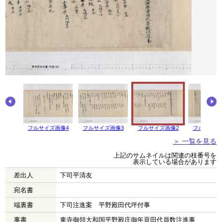
フルサイズ画像4
フルサイズ画像3
フルサイズ画像2
フルサイズ
＞ 一覧を見る
上記のサムネイルは関連の枝番号を
表示している場合があります
差出人
下司平清友
宛名書
端裏書
下司注進案 平野殿田代坪付事
事書
東寺御領大和国平野殿庄御年貢田代員数注進事