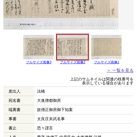
フルサイズ画像3
フルサイズ画像2
フルサイズ画像1
＞ 一覧を見る
上記のサムネイルは関連の枝番号を
表示している場合があります
差出人
法橋
宛名書
大進僧都御房
端裏書
故僧正御房御下知案
事書
太良庄末武名事
書止
恐々謹言