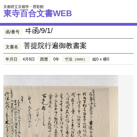
京都府立京都学・歴彩館
東寺百合文書WEB
ヰ函/9/1/
函/番号
菩提院行遍御教書案
文書名
年月日
4月8日
西暦
0年
寸法（mm）
縦0 x 横0