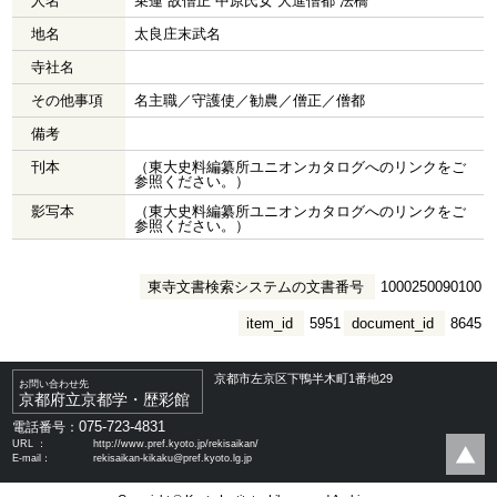
人名
乗蓮 故僧正 中原氏女 大進僧都 法橋
地名
太良庄末武名
寺社名
その他事項
名主職／守護使／勧農／僧正／僧都
備考
刊本
（東大史料編纂所ユニオンカタログへのリンクをご
参照ください。）
影写本
（東大史料編纂所ユニオンカタログへのリンクをご
参照ください。）
東寺文書検索システムの文書番号
1000250090100
item_id
5951
document_id
8645
京都市左京区下鴨半木町1番地29
お問い合わせ先
京都府立京都学・歴彩館
075-723-4831
電話番号：
URL ：
http://www.pref.kyoto.jp/rekisaikan/
E-mail：
rekisaikan-kikaku@pref.kyoto.lg.jp