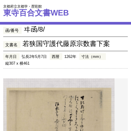
京都府立京都学・歴彩館
東寺百合文書WEB
ヰ函/8/
函/番号
若狭国守護代藤原宗数書下案
文書名
年月日
弘長2年5月7日
西暦
1262年
寸法（mm）
縦307 x 横461