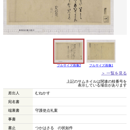
フルサイズ画像2
フルサイズ画像1
＞ 一覧を見る
上記のサムネイルは関連の枝番号を
表示している場合があります
差出人
むねかす
宛名書
端裏書
守護使点礼案
事書
書止
つかはさる の状如件