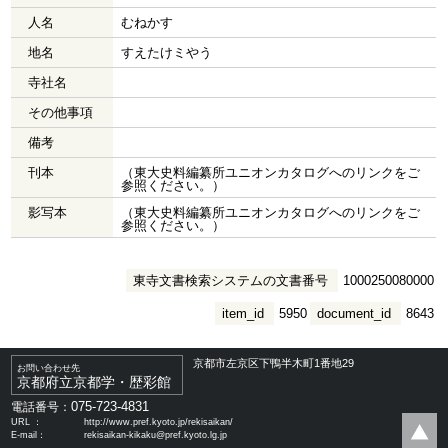
人名
むねかす
地名
すえたけミやう
寺社名
その他事項
備考
刊本
（東大史料編纂所ユニオンカタログへのリンクをご
参照ください。）
影写本
（東大史料編纂所ユニオンカタログへのリンクをご
参照ください。）
東寺文書検索システムの文書番号
1000250080000
item_id
5950
document_id
8643
京都市左京区下鴨半木町1番地29
お問い合わせ先
京都府立京都学・歴彩館
075-723-4831
電話番号：
URL ：
http://www.pref.kyoto.jp/rekisaikan/
E-mail：
rekisaikan-kikaku@pref.kyoto.lg.jp