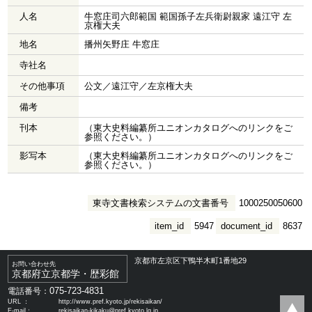
人名
牛窓庄司六郎範国 範国孫子左兵衛尉親家 遠江守 左
京権大夫
地名
播州矢野庄 牛窓庄
寺社名
その他事項
公文／遠江守／左京権大夫
備考
刊本
（東大史料編纂所ユニオンカタログへのリンクをご
参照ください。）
影写本
（東大史料編纂所ユニオンカタログへのリンクをご
参照ください。）
東寺文書検索システムの文書番号
1000250050600
item_id
5947
document_id
8637
京都市左京区下鴨半木町1番地29
お問い合わせ先
京都府立京都学・歴彩館
075-723-4831
電話番号：
URL ：
http://www.pref.kyoto.jp/rekisaikan/
E-mail：
rekisaikan-kikaku@pref.kyoto.lg.jp