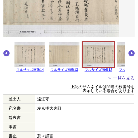
フルサイズ画像14
フルサイズ画像13
フルサイズ画像12
フルサイズ画
＞ 一覧を見る
上記のサムネイルは関連の枝番号を
表示している場合があります
差出人
遠江守
宛名書
左京権大夫殿
端裏書
事書
書止
恐々謹言