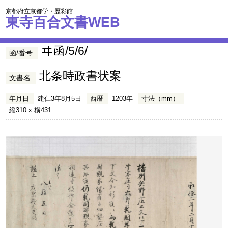
京都府立京都学・歴彩館
東寺百合文書WEB
ヰ函/5/6/
函/番号
北条時政書状案
文書名
年月日
建仁3年8月5日
西暦
1203年
寸法（mm）
縦310 x 横431