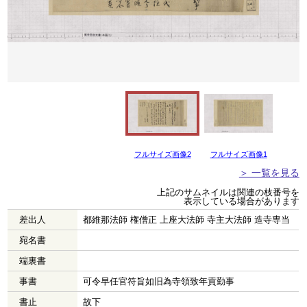
フルサイズ画像2
フルサイズ画像1
＞ 一覧を見る
上記のサムネイルは関連の枝番号を
表示している場合があります
差出人
都維那法師 権僧正 上座大法師 寺主大法師 造寺専当
宛名書
端裏書
事書
可令早任官符旨如旧為寺領致年貢勤事
書止
故下