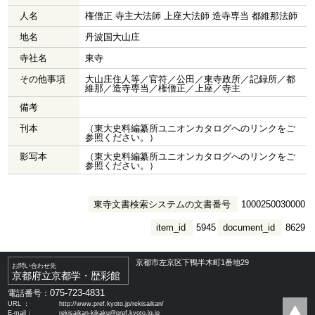
人名
権僧正 寺主大法師 上座大法師 造寺専当 都維那法師
地名
丹波国大山庄
寺社名
東寺
その他事項
大山庄住人等／官符／公田／東寺政所／記録所／都
維那／造寺専当／権僧正／上座／寺主
備考
刊本
（東大史料編纂所ユニオンカタログへのリンクをご
参照ください。）
影写本
（東大史料編纂所ユニオンカタログへのリンクをご
参照ください。）
東寺文書検索システムの文書番号
1000250030000
item_id
5945
document_id
8629
京都市左京区下鴨半木町1番地29
お問い合わせ先
京都府立京都学・歴彩館
075-723-4831
電話番号：
URL ：
http://www.pref.kyoto.jp/rekisaikan/
E-mail：
rekisaikan-kikaku@pref.kyoto.lg.jp