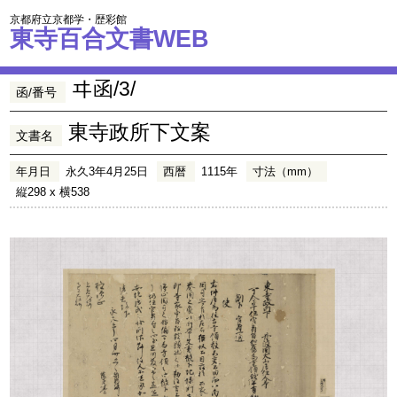
京都府立京都学・歴彩館
東寺百合文書WEB
ヰ函/3/
函/番号
東寺政所下文案
文書名
年月日
永久3年4月25日
西暦
1115年
寸法（mm）
縦298 x 横538