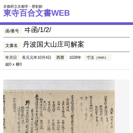
京都府立京都学・歴彩館
東寺百合文書WEB
ヰ函/1/2/
函/番号
丹波国大山庄司解案
文書名
年月日
長元元年10月4日
西暦
1028年
寸法（mm）
縦0 x 横0