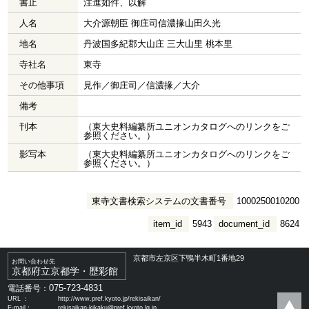
書止
注進如件、以解
人名
大介源朝臣 御庄司信濃掾山田久光
地名
丹波国多紀郡大山庄 三大山里 桃本里
寺社名
東寺
その他事項
見作／御庄司／信濃掾／大介
備考
刊本
（東大史料編纂所ユニオンカタログへのリンクをご
参照ください。）
影写本
（東大史料編纂所ユニオンカタログへのリンクをご
参照ください。）
東寺文書検索システムの文書番号
1000250010200
item_id
5943
document_id
8624
京都市左京区下鴨半木町1番地29
お問い合わせ先
京都府立京都学・歴彩館
075-723-4831
電話番号：
URL ：
http://www.pref.kyoto.jp/rekisaikan/
E-mail：
rekisaikan-kikaku@pref.kyoto.lg.jp