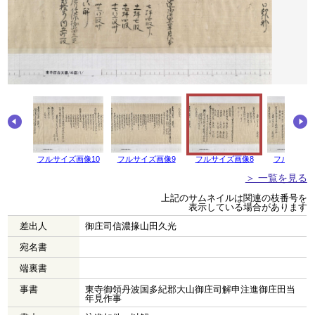
画像11
フルサイズ画像10
フルサイズ画像9
フルサイズ画像8
フルサイズ
＞ 一覧を見る
上記のサムネイルは関連の枝番号を
表示している場合があります
差出人
御庄司信濃掾山田久光
宛名書
端裏書
事書
東寺御領丹波国多紀郡大山御庄司解申注進御庄田当
年見作事