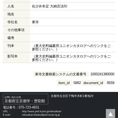
人名
右少弁冬定 大納言法印
地名
寺社名
東寺
その他事項
備考
刊本
（東大史料編纂所ユニオンカタログへのリンクをご
参照ください。）
影写本
（東大史料編纂所ユニオンカタログへのリンクをご
参照ください。）
東寺文書検索システムの文書番号
1000241380000
item_id
5882
document_id
8559
京都市左京区下鴨半木町1番地29
お問い合わせ先
京都府立京都学・歴彩館
075-723-4831
電話番号：
URL ：
http://www.pref.kyoto.jp/rekisaikan/
E-mail：
rekisaikan-kikaku@pref.kyoto.lg.jp