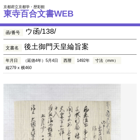
京都府立京都学・歴彩館
東寺百合文書WEB
ウ函/138/
函/番号
後土御門天皇綸旨案
文書名
年月日
（延徳4年）5月4日
西暦
1492年
寸法（mm）
縦279 x 横460