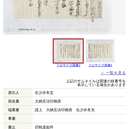
フルサイズ画像2
フルサイズ画像1
＞ 一覧を見る
上記のサムネイルは関連の枝番号を
表示している場合があります
差出人
右少弁冬定
宛名書
大納言法印御房
端裏書
謹上 大納言法印御房 右少弁冬光
事書
書止
仍執達如件